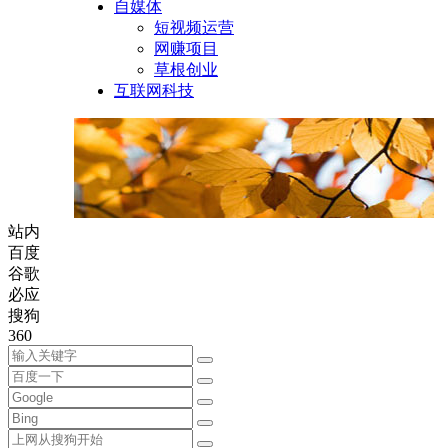
自媒体
短视频运营
网赚项目
草根创业
互联网科技
站内
百度
谷歌
必应
搜狗
360