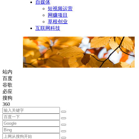
自媒体
短视频运营
网赚项目
草根创业
互联网科技
站内
百度
谷歌
必应
搜狗
360