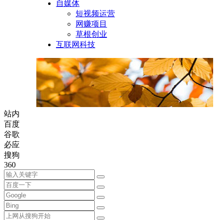
自媒体
短视频运营
网赚项目
草根创业
互联网科技
站内
百度
谷歌
必应
搜狗
360