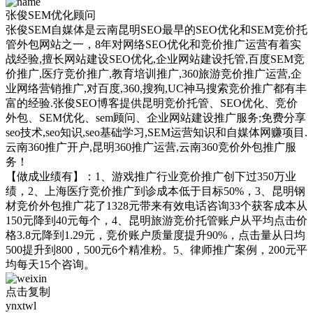
张俊SEM优化顾问
张俊SEM自媒体是云南昆明SEO最早的SEO优化和SEM竞价托
管外包网站之一，8年对网络SEO优化和竞价推广运营有着实
战经验,擅长网站建设SEO优化,企业网站建设托管,百度SEM竞
价推广,医疗竞价推广,教育培训推广,360旅游竞价推广运营,企
业网络营销推广,对百度,360,搜狗,UC神马搜索竞价推广都有丰
富的经验.张俊SEO博客提供昆明竞价托管、SEO优化、竞价
外包、SEM优化、sem顾问、企业网站建设推广服务;免费分享
seo技术,seo知识,seo基础学习,SEM运营知识和自媒体网赚项目.
云南360推广开户,昆明360推广运营,云南360竞价外包推广服
务！
【做成业绩有】：1、游戏推广行业竞价推广创下过350万业
绩，2、上海医疗竞价推广到诊成本低于目标50%，3、昆明钢
材竞价外包推广花了1328元带来有效电话咨询33个获客成本从
150元降到40元每个，4、昆明旅游竞价托管账户从平均点击价
格3.8元降到1.29元，竞价账户质量度提升90%，点击量从日均
500提升到800，500元6个精准粉。5、律师推广案例，200元平
均每天15个咨询。
点击复制
ynxtwl