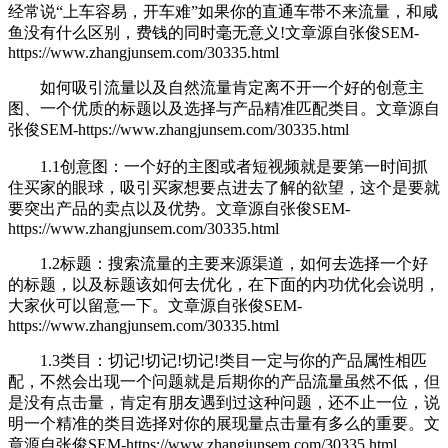
经常说“上车容易，开车难”如果你的直通车带不来流量，和咸
鱼没有什么区别，费钱的同时毫无意义!
文章源自张俊SEM-
https://www.zhangjunsem.com/30335.html
如何吸引
流量以及自然流量肯定离不开一个好的创意主
图、一个优质的标题以及选择与产品精准匹配类目。
文章源自
张俊SEM-https://www.zhangjunsem.com/30335.html
1.1创意图：一个好的主图或者短视频就是要第一时间抓
住买家的眼球，吸引买家想要点进去了解的欲望，这个是要就
要突出产品的卖点以及优势。
文章源自张俊SEM-
https://www.zhangjunsem.com/30335.html
1.2标题：搜索流量的主要来源渠道，如何去选择一个好
的标题，以及标题该如何去优化，在下面的内功优化会说明，
大家伙可以留意一下。
文章源自张俊SEM-
https://www.zhangjunsem.com/30335.html
1.3类目：切记!切记!切记!类目一定与你的产品属性相匹
配，不然会出现一个问题就是后期你的产品流量虽然不低，但
是没有点击量，肯定有朋友遇到过这种问题，还不止一位，说
明一个精准的类目选择对你的展现量点击量有多么的重要。
文
章源自张俊SEM-https://www.zhangjunsem.com/30335.html