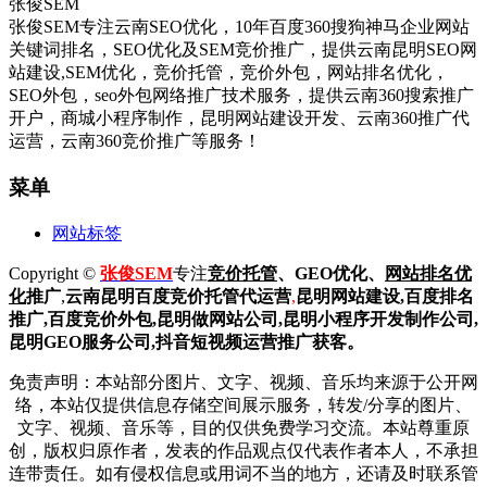
张俊SEM
张俊SEM专注云南SEO优化，10年百度360搜狗神马企业网站
关键词排名，SEO优化及SEM竞价推广，提供云南昆明SEO网
站建设,SEM优化，竞价托管，竞价外包，网站排名优化，
SEO外包，seo外包网络推广技术服务，提供云南360搜索推广
开户，商城小程序制作，昆明网站建设开发、云南360推广代
运营，云南360竞价推广等服务！
菜单
网站标签
Copyright ©
张俊SEM
专注
竞价托管
、GEO优化、
网站排名优
化
推广
,
云南昆明
百度
竞价托管代运营
,
昆明网站建设
,百度排名
推广,
百度竞价外包,昆明做网站公司,
昆明小程序开发制作公司,
昆明GEO服务公司,抖音短视频运营推广获客。
免责声明：本站部分图片、文字、视频、音乐均来源于公开网
络，本站仅提供信息存储空间展示服务，转发/分享的图片、
文字、视频、音乐等，目的仅供免费学习交流。本站尊重原
创，版权归原作者，发表的作品观点仅代表作者本人，不承担
连带责任。如有侵权信息或用词不当的地方，还请及时联系管