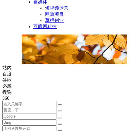
自媒体
短视频运营
网赚项目
草根创业
互联网科技
站内
百度
谷歌
必应
搜狗
360