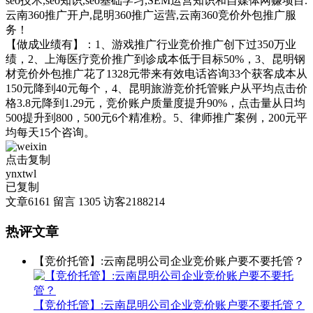
seo技术,seo知识,seo基础学习,SEM运营知识和自媒体网赚项目.
云南360推广开户,昆明360推广运营,云南360竞价外包推广服
务！
【做成业绩有】：1、游戏推广行业竞价推广创下过350万业
绩，2、上海医疗竞价推广到诊成本低于目标50%，3、昆明钢
材竞价外包推广花了1328元带来有效电话咨询33个获客成本从
150元降到40元每个，4、昆明旅游竞价托管账户从平均点击价
格3.8元降到1.29元，竞价账户质量度提升90%，点击量从日均
500提升到800，500元6个精准粉。5、律师推广案例，200元平
均每天15个咨询。
点击复制
ynxtwl
已复制
文章
6161
留言
1305
访客
2188214
热评文章
【竞价托管】:云南昆明公司企业竞价账户要不要托管？
【竞价托管】:云南昆明公司企业竞价账户要不要托管？