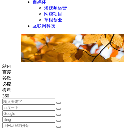
自媒体
短视频运营
网赚项目
草根创业
互联网科技
站内
百度
谷歌
必应
搜狗
360