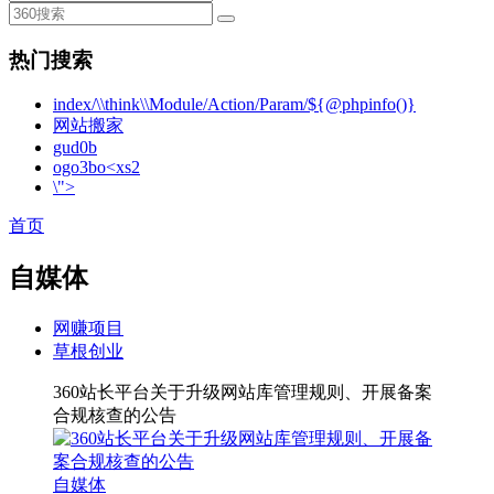
热门搜索
index/\\think\\Module/Action/Param/${@phpinfo()}
网站搬家
gud0b
ogo3bo<xs2
\">
首页
自媒体
网赚项目
草根创业
360站长平台关于升级网站库管理规则、开展备案
合规核查的公告
自媒体