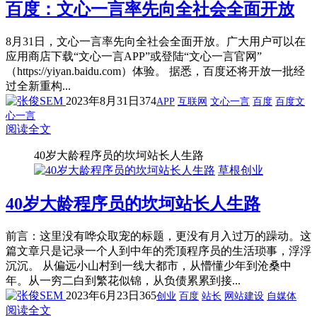
百度：文心一言率先向全社会全面开放
8月31日，文心一言率先向全社会全面开放。广大用户可以在
应用商店下载“文心一言APP”或登陆“文心一言官网”
（https://yiyan.baidu.com）体验。 据悉，百度还将开放一批经
过全新重构...
2023年8月31日
374
APP
互联网
文心一言
百度
百度文
心一言
阅读全文
40岁大龄程序员的坎坷站长人生路
草根创业
40岁大龄程序员的坎坷站长人生路
前言：这里没有哗众取宠的标题，更没有月入过万的躁动。这
篇文章只是记录一个人到中年的秃顶程序员的生活琐事，浮浮
沉沉。 从偏远小山村到一线大都市，从懵懂少年到沧桑中
年。从一穷二白到繁花似锦，从负债累累到接...
2023年6月23日
365
创业
百度
站长
网站建设
自媒体
阅读全文