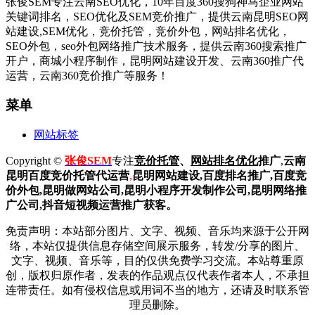
张俊SEM专注云南SEO优化，10年百度360搜狗神马企业网站
关键词排名，SEO优化及SEM竞价推广，提供云南昆明SEO网
站建设,SEM优化，竞价托管，竞价外包，网站排名优化，
SEO外包，seo外包网络推广技术服务，提供云南360搜索推广
开户，商城小程序制作，昆明网站建设开发、云南360推广代
运营，云南360竞价推广等服务！
菜单
网站标签
Copyright ©
张俊SEM
专注
竞价托管
、
网站排名优化
推广
,
云南
昆明
百度
竞价托管代运营
,
昆明网站建设
,百度排名推广,
百度竞
价外包,昆明做网站公司,
昆明小程序开发制作公司,昆明网络推
广公司,抖音短视频运营推广获客。
免责声明：本站部分图片、文字、视频、音乐均来源于公开网
络，本站仅提供信息存储空间展示服务，转发/分享的图片、
文字、视频、音乐等，目的仅供免费学习交流。本站尊重原
创，版权归原作者，发表的作品观点仅代表作者本人，不承担
连带责任。如有侵权信息或用词不当的地方，还请及时联系管
理员删除。