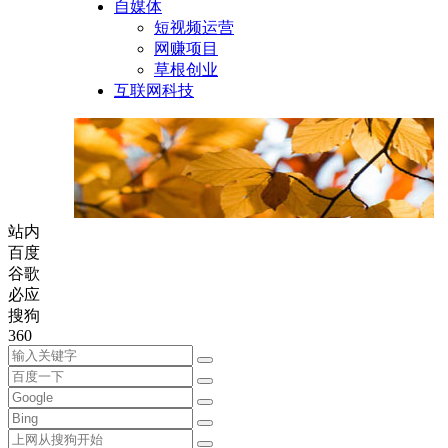
自媒体
短视频运营
网赚项目
草根创业
互联网科技
站内
百度
谷歌
必应
搜狗
360