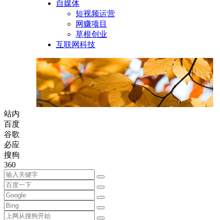
自媒体
短视频运营
网赚项目
草根创业
互联网科技
站内
百度
谷歌
必应
搜狗
360