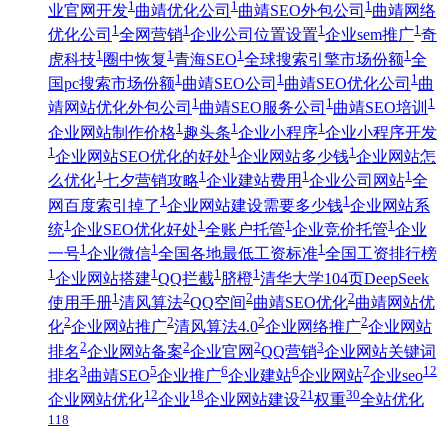
1
1
1
业官网开发
曲靖优化公司
曲靖SEO外包公司
曲靖网络
1
1
1
1
优化公司
全网营销
企业公司位置设置
企业sem推广
奇
1
1
1
1
虎科技
圈中恢复
青海SEO
全球搜索引擎市场份额
全
1
1
1
国pc搜索市场份额
曲靖SEO公司
曲靖SEO优化公司
曲
1
1
1
靖网站优化外包公司
曲靖SEO服务公司
曲靖SEO培训
1
1
1
企业网站制作价格
趣头条
企业小程序
企业小程序开发
1
1
1
企业网站SEO优化的好处
企业网站多少钱
企业网站怎
1
1
1
1
么优化
七夕营销攻略
企业建站费用
企业公司网站
全
1
1
网百度索引掉了
企业网站建设需要多少钱
企业网站系
1
1
1
1
统
企业SEO优化好处
全账户托管
企业竞价托管
企业
1
1
1
一号
企业微信
全国各地最低工资标准
全国工资排行榜
1
1
1
1
企业网站搭建
QQ拦截
脐橙
清华大学104页DeepSeek
1
2
2
2
使用手册
清风算法
QQ空间
曲靖SEO优化
曲靖网站优
2
2
2
2
化
企业网站推广
清风算法4.0
企业网络推广
企业网站
2
2
2
3
排名
企业网站备案
企业官网
QQ营销
企业网站关键词
3
5
6
6
7
12
排名
曲靖SEO
企业推广
企业建站
企业网站
企业seo
12
18
21
30
企业网站优化
企业
企业网站建设
权重
全站优化
118