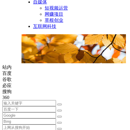
自媒体
短视频运营
网赚项目
草根创业
互联网科技
站内
百度
谷歌
必应
搜狗
360