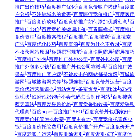
1
1
1
推广出价技巧
百度推广优化
百度竞价账户搭建
百度账
1
1
1
户分析
不注销域名的危害
百度医疗竞价推广
百度医疗
1
1
1
推广
百度竞价攻略
百度竞价推广如何添加优质创意
百
1
1
1
度推广出价
百度竞价关键词出价
百青藤样式
百度推广
1
1
1
竞价教程
百度搜索教程
百度推广.百度搜索
百度搜索
1
1
1
1
广告
百度优化技巧
百度资源
百度为什么不收录
百度
1
1
1
不收录网站原因
标题撰写规范
百度快照霸屏
霸屏技巧
1
1
1
1
百度推广外包
百度推广外包公司
百度外包公司
百度
1
1
推广外包多少钱
百度推广外包公司靠谱吗
百度推广效
1
1
1
果差
百度推广客户端
不被攻击的网站都是垃圾
百城旅
1
1
1
1
游网
百城旅游网关停
标题连接
百度竞价外运营
百度
1
1
1
1
竞价代运营靠谱么
闭站恢复
备案恢复
百度b2b
b2b行
1
1
1
业现状
b2b行业分析
不会代码怎么制作网站
百度搜索
1
1
1
蓝天算法
百度爱采购价格
百度爱采购效果
百度爱采购
1
1
1
1
代理商
百度ocpc
百度推广SEO
百度竞价外包哪家好
1
1
百度竞价托管怎么收费
百度史有才
百度竞价托管多少
1
1
1
钱
百度竞价托管费用
百度竞价推广开户
百度竞价开户
1
1
1
1
百度老账户运营
百度删除索引
百度索引掉了
百度信