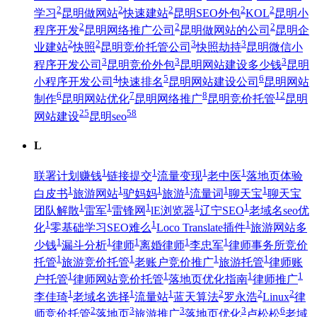
2
2
2
2
2
学习
昆明做网站
快速建站
昆明SEO外包
KOL
昆明小
2
2
2
程序开发
昆明网络推广公司
昆明做网站的公司
昆明企
2
2
3
3
业建站
快照
昆明竞价托管公司
快照劫持
昆明微信小
3
3
3
程序开发公司
昆明竞价外包
昆明网站建设多少钱
昆明
4
5
6
小程序开发公司
快速排名
昆明网站建设公司
昆明网站
6
7
8
12
制作
昆明网站优化
昆明网络推广
昆明竞价托管
昆明
25
58
网站建设
昆明seo
L
1
1
1
1
联署计划赚钱
链接提交
流量变现
老中医
落地页体验
1
1
1
1
1
1
白皮书
旅游网站
驴妈妈
旅游
流量词
聊天宝
聊天宝
1
1
1
1
1
团队解散
雷军
雷锋网
lE浏览器
辽宁SEO
老域名seo优
1
1
1
化
零基础学习SEO难么
Loco Translate插件
旅游网站多
1
1
1
1
1
少钱
漏斗分析
律师
离婚律师
李忠军
律师事务所竞价
1
1
1
1
托管
旅游竞价托管
老账户竞价推广
旅游托管
律师账
1
1
1
1
户托管
律师网站竞价托管
落地页优化指南
律师推广
1
1
1
2
2
2
李佳琦
老域名选择
流量站
蓝天算法
罗永浩
Linux
律
2
3
3
3
6
师竞价托管
落地页
旅游推广
落地页优化
卢松松
老域