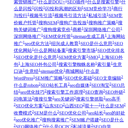
1
1
1
1
索营销推广
什么是DOU+
SEO插件
什么是搜索引擎
什
1
1
1
1
么是闪投
闪投
闪投和风潮的区别
SEM竞价学习
商行
1
1
1
1
与投行
视频号引流
视频号引流方法
私域引流
SEM竞
1
1
1
1
价账户托管
搜狗SEM
搜狗广告投放
搜狗推广策略
搜
1
1
1
1
狗关键词推广
搜狗搜索竞价
商桥
深圳网络推广公司
1
1
1
深圳网络推广
SEM优化托管
sitemap生成工具
上海网站
1
1
1
1
推广
seo优化方法
绍兴成人教育
SEO是什么意思
SEO
1
1
1
优化网站
什么是网站备案
搜索引擎市场
SEO优化排名
1
1
1
1
SEO优化是什么意思
SEM优化方案
SMO
上海SEO外
1
1
1
1
包
上海SEO外包公司
搜索引擎蜘蛛名称
索引量
生意
1
1
1
1
口诀
生意经
sitemap优化
商城网站
什么是
1
1
1
2
WordPress
SEM推广策略
SEO优化基础
SEO文章编辑
2
2
2
2
什么是robots
SEO站长工具
seo自媒体
SEO淘宝
SEO总
2
2
2
2
2
结
seo优化技巧
搜索引擎工作原理
SEO查询
SEO外链
2
2
2
2
闪电算法
搜搜引擎
seo关键词
搜索引擎抓取
seo高手
2
2
2
2
2
2
SEO优化方案
山东SEO
山西SEO
双十一
什么是SEM
2
2
2
2
收费模式
SEM是什么
SEO优化公司
seo站长
seo的好处
2
2
2
2
seo优化推广
搜狗搜索推广
SEM账户搭建
SEO是什么
2
2
2
2
SEO网络推广
什么是OCPC
私域流量
SEO自学