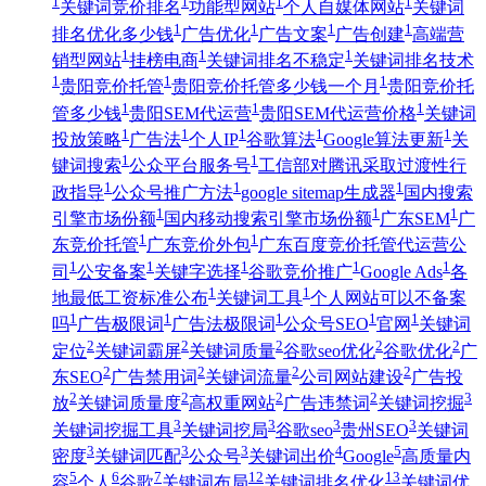
1
1
1
1
关键词竞价排名
功能型网站
个人自媒体网站
关键词
1
1
1
1
排名优化多少钱
广告优化
广告文案
广告创建
高端营
1
1
1
销型网站
挂榜电商
关键词排名不稳定
关键词排名技术
1
1
1
贵阳竞价托管
贵阳竞价托管多少钱一个月
贵阳竞价托
1
1
1
管多少钱
贵阳SEM代运营
贵阳SEM代运营价格
关键词
1
1
1
1
1
投放策略
广告法
个人IP
谷歌算法
Google算法更新
关
1
1
键词搜索
公众平台服务号
工信部对腾讯采取过渡性行
1
1
1
政指导
公众号推广方法
google sitemap生成器
国内搜索
1
1
1
引擎市场份额
国内移动搜索引擎市场份额
广东SEM
广
1
1
东竞价托管
广东竞价外包
广东百度竞价托管代运营公
1
1
1
1
1
司
公安备案
关键字选择
谷歌竞价推广
Google Ads
各
1
1
地最低工资标准公布
关键词工具
个人网站可以不备案
1
1
1
1
1
吗
广告极限词
广告法极限词
公众号SEO
官网
关键词
2
2
2
2
2
定位
关键词霸屏
关键词质量
谷歌seo优化
谷歌优化
广
2
2
2
2
东SEO
广告禁用词
关键词流量
公司网站建设
广告投
2
2
2
2
3
放
关键词质量度
高权重网站
广告违禁词
关键词挖掘
3
3
3
3
关键词挖掘工具
关键词挖局
谷歌seo
贵州SEO
关键词
3
3
3
4
5
密度
关键词匹配
公众号
关键词出价
Google
高质量内
5
6
7
12
13
容
个人
谷歌
关键词布局
关键词排名优化
关键词优