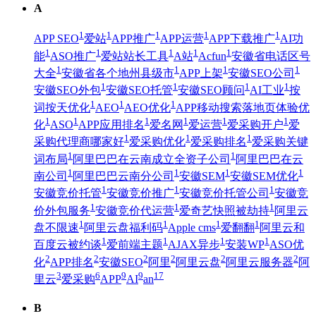
A
1
1
1
1
1
APP SEO
爱站
APP推广
APP运营
APP下载推广
AI功
1
1
1
1
1
能
ASO推广
爱站站长工具
A站
Acfun
安徽省电话区号
1
1
1
1
大全
安徽省各个地州县级市
APP上架
安徽SEO公司
1
1
1
1
安徽SEO外包
安徽SEO托管
安徽SEO顾问
AI工业
按
1
1
1
词按天优化
AEO
AEO优化
APP移动搜索落地页体验优
1
1
1
1
1
1
化
ASO
APP应用排名
爱名网
爱运营
爱采购开户
爱
1
1
1
采购代理商哪家好
爱采购优化
爱采购排名
爱采购关键
1
1
词布局
阿里巴巴在云南成立全资子公司
阿里巴巴在云
1
1
1
1
南公司
阿里巴巴云南分公司
安徽SEM
安徽SEM优化
1
1
1
安徽竞价托管
安徽竞价推广
安徽竞价托管公司
安徽竞
1
1
1
价外包服务
安徽竞价代运营
爱奇艺快照被劫持
阿里云
1
1
1
1
盘不限速
阿里云盘福利码
Apple cms
爱翻翻
阿里云和
1
1
1
1
百度云被约谈
爱前端主题
AJAX异步
安装WP
ASO优
2
2
2
2
2
2
化
APP排名
安徽SEO
阿里
阿里云盘
阿里云服务器
阿
3
6
9
9
17
里云
爱采购
APP
AI
an
B