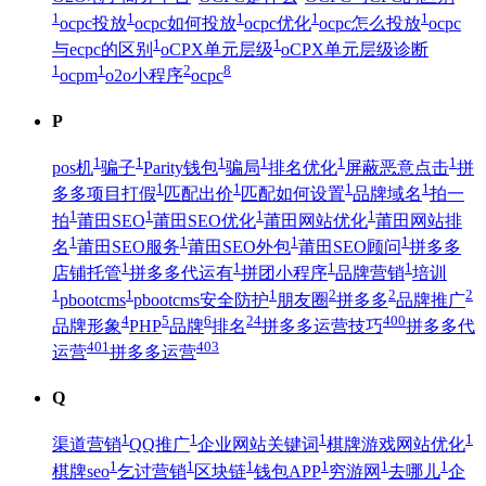
1
1
1
1
1
ocpc投放
ocpc如何投放
ocpc优化
ocpc怎么投放
ocpc
1
1
与ecpc的区别
oCPX单元层级
oCPX单元层级诊断
1
1
2
8
ocpm
o2o小程序
ocpc
P
1
1
1
1
1
1
pos机
骗子
Parity钱包
骗局
排名优化
屏蔽恶意点击
拼
1
1
1
1
多多项目打假
匹配出价
匹配如何设置
品牌域名
拍一
1
1
1
1
拍
莆田SEO
莆田SEO优化
莆田网站优化
莆田网站排
1
1
1
1
名
莆田SEO服务
莆田SEO外包
莆田SEO顾问
拼多多
1
1
1
1
店铺托管
拼多多代运有
拼团小程序
品牌营销
培训
1
1
1
2
2
2
pbootcms
pbootcms安全防护
朋友圈
拼多多
品牌推广
4
5
6
24
400
品牌形象
PHP
品牌
排名
拼多多运营技巧
拼多多代
401
403
运营
拼多多运营
Q
1
1
1
1
渠道营销
QQ推广
企业网站关键词
棋牌游戏网站优化
1
1
1
1
1
1
棋牌seo
乞讨营销
区块链
钱包APP
穷游网
去哪儿
企