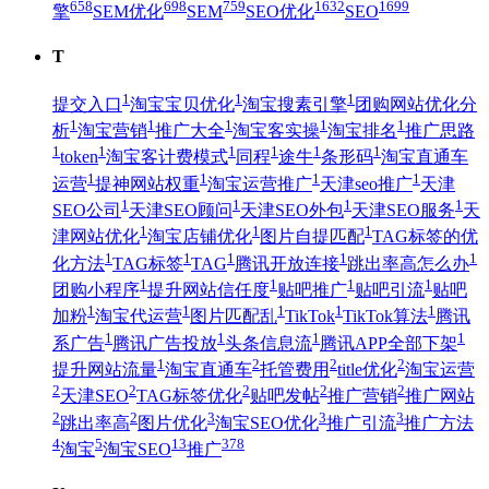
658
698
759
1632
1699
擎
SEM优化
SEM
SEO优化
SEO
T
1
1
1
提交入口
淘宝宝贝优化
淘宝搜素引擎
团购网站优化分
1
1
1
1
1
析
淘宝营销
推广大全
淘宝客实操
淘宝排名
推广思路
1
1
1
1
1
1
token
淘宝客计费模式
同程
途牛
条形码
淘宝直通车
1
1
1
1
运营
提神网站权重
淘宝运营推广
天津seo推广
天津
1
1
1
1
SEO公司
天津SEO顾问
天津SEO外包
天津SEO服务
天
1
1
1
津网站优化
淘宝店铺优化
图片自提匹配
TAG标签的优
1
1
1
1
1
化方法
TAG标签
TAG
腾讯开放连接
跳出率高怎么办
1
1
1
1
团购小程序
提升网站信任度
贴吧推广
贴吧引流
贴吧
1
1
1
1
1
加粉
淘宝代运营
图片匹配乱
TikTok
TikTok算法
腾讯
1
1
1
1
系广告
腾讯广告投放
头条信息流
腾讯APP全部下架
1
2
2
2
提升网站流量
淘宝直通车
托管费用
title优化
淘宝运营
2
2
2
2
2
天津SEO
TAG标签优化
贴吧发帖
推广营销
推广网站
2
2
3
3
3
跳出率高
图片优化
淘宝SEO优化
推广引流
推广方法
4
5
13
378
淘宝
淘宝SEO
推广