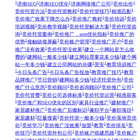
1
1
1
1
1
济南SEO
济南SEO优化
济南网络推广公司
竞价出价
1
1
1
1
竞价托管方法
竞价托管教程
竞价托管技巧
精准匹配
1
1
1
竞价推广效果下降怎么办
竞价推广教程
竞价培训
竞价
1
1
1
培训视频
竞价教学视频
竞价托管解决方案
竞价托管咨
1
1
1
询
竞价托管案例
竞价推广，sem优化指标
竞价推广的
1
1
1
1
优势
接触链接屏蔽
竞价账户管理
竞价推广开户
竞价
1
1
推广没有效果
竞价托管没效果
建立一个网站是怎么收
1
1
1
费的
建网站一般多少钱
建立网站需要花多少钱
建个网
1
1
1
站一年多少钱
建立公司网站的步骤
景安
教育培训推广
1
1
1
1
今日头条广告
今日头条广告投放
教育推广技巧
教育
1
1
1
1
品牌推广
节日营销
建网站多少钱
经济托管外包
竞价
1
1
1
1
推广什么意思
竞价顾问
竞价咨询顾问
竞价推广公司
1
1
1
竞价托管费
竞价公司选择标准
竞价托管运营
精准获客
1
1
1
1
竞价推广和SEO优化的区别
家具行业推广
建材推广
1
1
1
1
家居建材推广
竞价推广后缀标识
兼职平台
兼职项目
1
1
1
家居建材
巨量搜索
竞价托管一般多少钱
竞价落地页优
1
1
1
1
1
1
化
竞价学习
竞价推广没效果
加盟
教育
竞价排名
竞
1
1
1
价技巧
竞价托管外包公司
竞价账户搭建思路
竞价账户
1
1
1
1