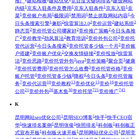
推广
建站模板
建站优化
竞百度关键词排名
建设网站
1
1
1
1
内链
京东入驻条件及费用
京东入驻条件
京东入驻
韭
1
1
1
1
1
菜
竞价账户布局
极限词
禁用词
禁止抓取网站内容
今
1
2
2
2
2
日头条搜索引擎
兼职
惊雷算法2.0
竞价运营
建站系统
2
2
2
静态页
竞价托管公司哪家好
竞价推广策略
今日头条推
2
2
2
2
2
广
竞价教学
劲风算法
教育培训
竞价外包公司
竞价托
2
2
2
管代运营
今日头条搜索
竞价托管多少钱一个月
竞价账
2
2
2
2
户搭建
竞价账户优化
交换友情链接
竞价投放
惊雷算
3
3
3
3
3
3
法
竞价思路
竞价托管外包
java
竞价策略
聚合页
健康
3
3
3
3
竞价托管费用
竞价托管怎么收费
竞价托管价格
竞价
4
4
4
6
账户托管
竞价托管多少钱
降权
今日头条
竞价托管服
7
10
13
13
16
务
竞价代运营
竞价教程
竞价优化
竞价
竞价托管
21
26
30
721
745
公司
竞价外包
基木鱼
竞价托管
竞价推广
K
1
1
1
昆明网站seo优化公司
昆明SEO博客
快手
快手CEO宿
1
1
1
1
1
华
快速排名案例
昆明张俊
快照排名
科创板
科创板正
1
1
1
式宣布开板
科创板火速开板
昆明网站优化公司
昆明竞
1
1
1
1