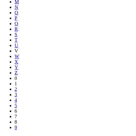
M
N
O
P
Q
R
S
T
U
V
W
X
Y
Z
0
1
2
3
4
5
6
7
8
9