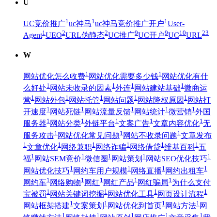
U
1
1
1
UC竞价推广
uc神马
uc神马竞价推广开户
User-
1
2
2
9
9
10
23
Agent
UEO
URL伪静态
UC推广
UC开户
UC
URL
W
1
1
网站优化怎么收费
网站优化需要多少钱
网站优化有什
1
1
1
1
么好处
网站未收录的因素
外连
网站建站基础
微商运
1
1
1
1
1
营
网站外包
网站托管
网站问题
网站降权原因
网站打
1
1
1
1
1
开速度
网站死链
网站流量反馈
网站统计
微营销
外国
1
1
1
1
1
服务器
网站分类
外链平台
文案广告
文章内容优化
无
1
1
1
服务攻击
网站优化常见问题
网站不收录问题
文章发布
1
1
1
1
1
1
文章优化
网络兼职
网络诈骗
网络借贷
维基百科
五
1
1
1
1
1
福
网站SEM竞价
微信圈
网站策划
网站SEO优化技巧
1
1
1
1
网站优化技巧
网约车用户规模
网络直播
网约出租车
1
1
1
1
1
网约车
网络购物
网红
网红产品
网红骗局
为什么支付
1
1
1
1
宝被罚
网站关键词挖掘
网站优化工具
网页设计流程
1
1
1
1
网站框架搭建
文案策划
网站优化到首页
网站方法
网
1
1
1
1
1