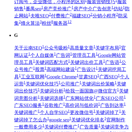
订阅号，企业微信，小程序的区别
服装营销技巧
服装
1
1
1
1
1
销售
番禺seo
房产竞价推广
房产中介广告创意
仿站
防
1
2
2
2
2
止网站
夫唯SEO
付费推广
福建SEO
分销小程序
防采
2
3
8
12
集
烽火算法
粉丝
服务器
G
1
1
1
1
关于云南SEO
公众号吸粉
高质量文章
关键字布局
官
1
1
1
1
网认证
个人自媒体
广告词
管理员工具
Google网站管
1
1
1
1
理员工具
关键词匹配方式
关键词出价工具
广告语
公
1
1
1
1
众号推广
股票
高端网站建设
广告设计
关键词挖局工
1
1
1
1
1
具
工业互联网
Google Chrome
甘肃SEO
广西SEO
个人
1
1
1
1
运营
关键词优化技巧
公司推广
关键词出价策略
关键
1
1
1
词出价技巧
关键词分析
给我一面国旗@微信官方
关键
1
1
1
1
词意图分析
关键词选择
广东网站优化
广东SEO公司
1
1
1
1
广东SEO服务
谷歌推广
高价词与低价词
广告到达率
1
1
1
1
关键词推广
个人自学SEO
更改微信号
关键词掉了
关
1
1
1
键词掉了怎么办
google seo
关键词优化排名
官网制作
1
1
1
一般费用多少
关键词付费推广
广告质量
关键词竞争力