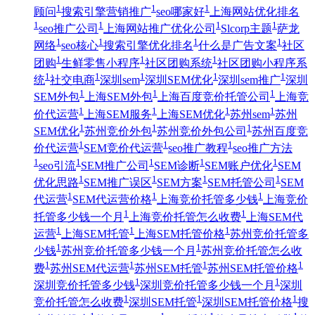
1
1
1
顾问
搜索引擎营销推广
seo哪家好
上海网站优化排名
1
1
1
1
seo推广公司
上海网站推广优化公司
Slcorp主题
萨龙
1
1
1
1
网络
seo核心
搜索引擎优化排名
什么是广告文案
社区
1
1
1
团购
生鲜零售小程序
社区团购系统
社区团购小程序系
1
1
1
1
1
统
社交电商
深圳sem
深圳SEM优化
深圳sem推广
深圳
1
1
1
SEM外包
上海SEM外包
上海百度竞价托管公司
上海竞
1
1
1
1
价代运营
上海SEM服务
上海SEM优化
苏州sem
苏州
1
1
1
SEM优化
苏州竞价外包
苏州竞价外包公司
苏州百度竞
1
1
1
价代运营
SEM竞价代运营
seo推广教程
seo推广方法
1
1
1
1
1
seo引流
SEM推广公司
SEM诊断
SEM账户优化
SEM
1
1
1
1
优化思路
SEM推广误区
SEM方案
SEM托管公司
SEM
1
1
1
代运营
SEM代运营价格
上海竞价托管多少钱
上海竞价
1
1
托管多少钱一个月
上海竞价托管怎么收费
上海SEM代
1
1
1
运营
上海SEM托管
上海SEM托管价格
苏州竞价托管多
1
1
少钱
苏州竞价托管多少钱一个月
苏州竞价托管怎么收
1
1
1
1
费
苏州SEM代运营
苏州SEM托管
苏州SEM托管价格
1
1
深圳竞价托管多少钱
深圳竞价托管多少钱一个月
深圳
1
1
1
竞价托管怎么收费
深圳SEM托管
深圳SEM托管价格
搜