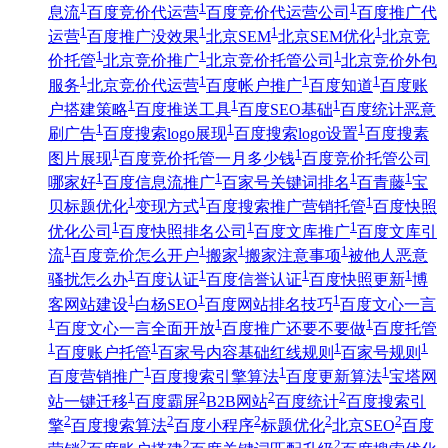
1
1
1
息流
百度竞价代运营
百度竞价代运营公司
百度推广代
1
1
1
1
运营
百度推广没效果
北京SEM
北京SEM优化
北京竞
1
1
1
价托管
北京竞价推广
北京竞价托管公司
北京竞价外包
1
1
1
1
服务
北京竞价代运营
百度帐户推广
百度知道
百度账
1
1
1
户搭建策略
百度推送工具
百度SEO基础
百度统计恶意
1
1
1
刷广告
百度搜索logo展现
百度搜索logo设置
百度搜素
1
1
图片展现
百度竞价托管一月多少钱
百度竞价托管公司
1
1
1
1
哪家好
百度信息流推广
百家号关键词排名
百青藤
宝
1
1
1
贝标题优化
变现方式
百度搜索推广营销托管
百度快照
1
1
1
优化公司
百度快照排名公司
百度文库推广
百度文库引
1
1
1
1
流
百度竞价怎么开户
搬家
搬家注意事项
被他人恶意
1
1
1
1
骚扰怎么办
百度认证
百度信誉认证
百度快照更新
博
1
1
1
客网站建设
白杨SEO
百度网站排名技巧
百度文心一言
1
1
1
百度文心一言全面开放
百度推广还要不要做
百度托管
1
1
1
1
百度账户托管
百家号内容基础红线规则
百家号规则
1
1
1
百度营销推广
百度搜索引擎算法
百度更新算法
宝塔网
1
2
2
2
站一键迁移
百度霸屏
B2B网站
百度统计
百度搜索引
2
2
2
2
2
擎
百度搜索算法
百度小程序
标题优化
北京SEO
百度
2
2
2