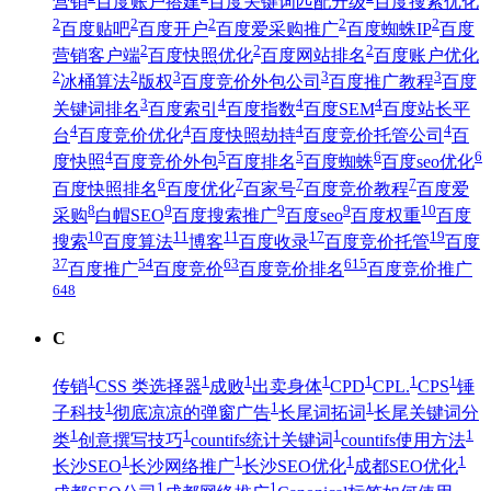
营销
百度账户搭建
百度关键词匹配升级
百度搜索优化
2
2
2
2
2
百度贴吧
百度开户
百度爱采购推广
百度蜘蛛IP
百度
2
2
2
营销客户端
百度快照优化
百度网站排名
百度账户优化
2
2
3
3
3
冰桶算法
版权
百度竞价外包公司
百度推广教程
百度
3
4
4
4
关键词排名
百度索引
百度指数
百度SEM
百度站长平
4
4
4
4
台
百度竞价优化
百度快照劫持
百度竞价托管公司
百
4
5
5
6
6
度快照
百度竞价外包
百度排名
百度蜘蛛
百度seo优化
6
7
7
7
百度快照排名
百度优化
百家号
百度竞价教程
百度爱
8
9
9
9
10
采购
白帽SEO
百度搜索推广
百度seo
百度权重
百度
10
11
11
17
19
搜索
百度算法
博客
百度收录
百度竞价托管
百度
37
54
63
615
百度推广
百度竞价
百度竞价排名
百度竞价推广
648
C
1
1
1
1
1
1
1
传销
CSS 类选择器
成败
出卖身体
CPD
CPL.
CPS
锤
1
1
1
子科技
彻底凉凉的弹窗广告
长尾词拓词
长尾关键词分
1
1
1
1
类
创意撰写技巧
countifs统计关键词
countifs使用方法
1
1
1
1
长沙SEO
长沙网络推广
长沙SEO优化
成都SEO优化
1
1