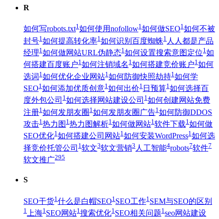
R
1
1
1
如何写robots.txt
如何使用nofollow
如何做SEO
如何不被
1
1
1
封号
如何提高转化率
如何识别百度蜘蛛
人人都是产品
1
1
1
经理
如何做网站URL伪静态
如何设置搜索意图定位
如
1
1
1
何搭建百度账户
如何注销域名
如何搭建竞价账户
如何
1
1
1
选词
如何优化企业网站
如何防御快照劫持
如何学
1
1
1
1
SEO
如何添加优质创意
如何出价
日预算
如何选择百
1
1
度外包公司
如何选择网站建设公司
如何创建网站免费
1
1
1
注册
如何发朋友圈
如何发朋友圈广告
如何防御DDOS
1
1
1
1
1
攻击
热力图
热力图解析
如何做网站
软件下载
如何做
1
1
1
SEO优化
如何搭建公司网站
如何安装WordPress
如何选
1
3
3
4
7
7
择竞价托管公司
软文
软文营销
人工智能
robots
软件
295
软文推广
S
1
1
1
SEO干货
什么是白帽SEO
SEO工作
SEM与SEO的区别
1
1
1
1
1
上海
SEO网站
搜索优化
SEO相关问题
seo网站建设