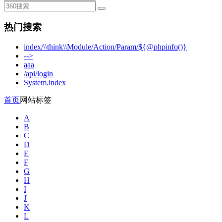
热门搜索
index/\\think\\Module/Action/Param/${@phpinfo()}
-->
aaa
/api/login
System.index
首页
网站标签
A
B
C
D
E
F
G
H
I
J
K
L