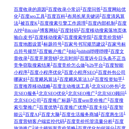
1
1
1
百度收录的原因
百度收录小常识
百度问答
百度网站优
1
1
1
1
化
百度seo工具
百度百科
布局长尾关键词
百度清风算
1
1
1
1
法
被百度K
百度搜素引擎工作原理
百度内部机制
百度
1
1
1
1
APP
Bitcoin
博客网站
百度转码
百度移动搜索落地页体
1
1
1
1
验白皮书
百度移动搜索
百度搜索学院
百度竞价营销
1
1
1
百度地图设置
标题符号
百家号书写规范建议
百家号标
1
1
1
1
点符号规范
百度账户推广
B站
bilibili哔哩哔哩
百度文
1
1
1
章收录
百度开屏营销
北京时间
百度诉今日头条不正当
1
1
1
竞争窃取搜索结果
百度竞价怎么做
b2b平台
百度智能
1
1
1
小程序
百度小程序优化
百度小程序SEO
百度外包公司
1
1
1
1
哪家好
百度飓风算法
百度飓风算法3.0
百度投资知乎
1
1
1
百度推荐移动战略
百度主动推送工具
北京SEO外包
北
1
1
1
1
京SEO服务
北京SEO优化
北京SEO推广
北京SEO顾问
1
1
1
北京SEO公司
百度推广标题
百度sem竞价推广
百度搜
1
1
1
1
索引擎推广
百度优势
百度推广优势
百度卡拉
百度智
1
1
1
1
1
能云
百度AI
百度大脑
百度生活服务商城
百度惠生活
1
1
百度营销客户端监控代码
百度竞价托管流量分析
百度
1
1
1
旅游推广
波士顿矩形竞价策略
百度优化如何评分
百度