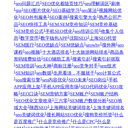
1
1
1
1
seo问题汇总
SEO优化着陆页技巧
seo理解误区
刷单
1
1
1
1
1
sns
SEO图片优化
SEO基础学习
seo算法
视频网站优
1
1
1
1
化
SEO外包服务
SEO案例
搜索引擎大全
熟悉公司产
1
1
1
品
SEO快排工具
SEM.SEM竞价知识
SEM竞价基础
1
1
1
1
SEM竞价公式
手机SEO优化
seo培训公司
收集个人信
1
1
1
1
息
数字货币
数字钱包APP
沈阳SEO
上海SEO托管
1
1
1
1
1
1
SEM医疗
SEO优缺点
SEM优缺点
seowhy
搜外网
seo
1
1
1
1
课程
seo视频
十大酒店排名
十大旅游网站排名
商品条
1
1
1
形码续费短信
SEO辅助工具
搜索引起
搜索引起抓取
1
1
1
1
1
SEM培训
seo大神
商标注册
seo竞争对手
sem技术
1
1
1
1
SEM知识
seo数据
生死看淡，不服就干
seo计算公式
1
1
1
1
1
sou搜索引擎
seo内容优化
SEO未来
SEO岗位
手机
1
1
1
APP应用上架
手机APP应用市场
SEO代码优化
SEO攻
1
1
1
1
略
SEO口诀
SEM营销方案
SEM账户
SEM账户结构
1
1
1
1
SEO优化文章收录
三六零
SEM账户数据分析
SEO地
1
1
1
域大全
陕西SEO
上海网站关键词排名
上海关键词排名
1
1
1
1
seo关键词优化
擅长网站SEO优化
搜狗竞价托管
什么
1
1
1
是百度推广
什么是竞价推广
什么是CPC
什么是
1
1
1
1