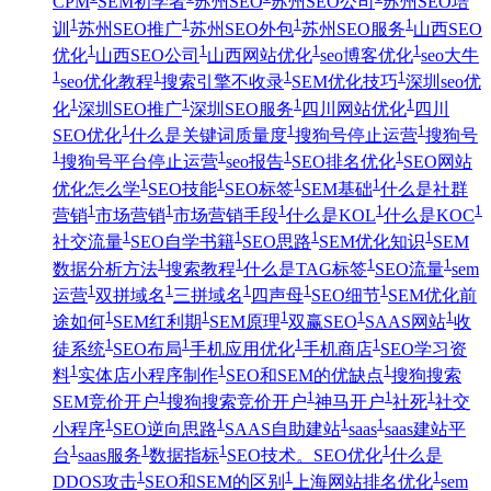
CPM
SEM初学者
苏州SEO
苏州SEO公司
苏州SEO培
1
1
1
1
训
苏州SEO推广
苏州SEO外包
苏州SEO服务
山西SEO
1
1
1
1
优化
山西SEO公司
山西网站优化
seo博客优化
seo大牛
1
1
1
1
seo优化教程
搜索引擎不收录
SEM优化技巧
深圳seo优
1
1
1
1
化
深圳SEO推广
深圳SEO服务
四川网站优化
四川
1
1
1
SEO优化
什么是关键词质量度
搜狗号停止运营
搜狗号
1
1
1
1
搜狗号平台停止运营
seo报告
SEO排名优化
SEO网站
1
1
1
1
优化怎么学
SEO技能
SEO标签
SEM基础
什么是社群
1
1
1
1
1
营销
市场营销
市场营销手段
什么是KOL
什么是KOC
1
1
1
1
社交流量
SEO自学书籍
SEO思路
SEM优化知识
SEM
1
1
1
1
数据分析方法
搜索教程
什么是TAG标签
SEO流量
sem
1
1
1
1
1
运营
双拼域名
三拼域名
四声母
SEO细节
SEM优化前
1
1
1
1
1
途如何
SEM红利期
SEM原理
双赢SEO
SAAS网站
收
1
1
1
1
徒系统
SEO布局
手机应用优化
手机商店
SEO学习资
1
1
1
料
实体店小程序制作
SEO和SEM的优缺点
搜狗搜索
1
1
1
1
SEM竞价开户
搜狗搜索竞价开户
神马开户
社死
社交
1
1
1
1
小程序
SEO逆向思路
SAAS自助建站
saas
saas建站平
1
1
1
1
台
saas服务
数据指标
SEO技术。SEO优化
什么是
1
1
1
DDOS攻击
SEO和SEM的区别
上海网站排名优化
sem