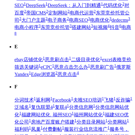
1
1
1
2
SEO
DeepSeek
DeepSeek：从入门到精通
代码优化
对
2
2
2
2
百度
帝国CMS
定制网站
电商代运营
东莞竞价托管公
2
2
2
3
3
3
司
大门户主题
电子商务
电商SEO
电商优化
dedecms
3
3
3
4
6
电商小程序
东莞竞价托管
搭建网站
短视频
抖音
电商
8
E
1
1
1
ebay店铺优化
恶意刷点击
二级目录优化
excel表格竞价
1
1
1
1
筛选关键词
eCPC
恶意点击怎么办
恶意刷广告
俄罗斯
1
2
4
Yandex
Edge浏览器
恶意点击
F
1
1
1
1
1
1
分词技术
返利网
Facebook
夫唯SEO培训
飞猪
反诈骗
1
1
1
1
泛域名
复仇联盟4
复联4
分类信息网
分类信息网站优
1
1
1
化
福建网站优化_福州SEO
福州网站优化
福建SEO优
1
1
1
1
化公司
房地产百度账户搭建
分类目录网站
分类网站
1
1
1
1
福利码
凤巢
付费删帖
服装行业信息流推广
服务号，
1
1