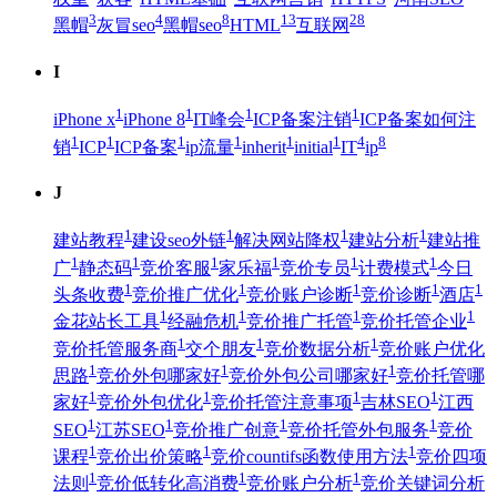
3
4
8
13
28
黑帽
灰冒seo
黑帽seo
HTML
互联网
I
1
1
1
1
iPhone x
iPhone 8
IT峰会
ICP备案注销
ICP备案如何注
1
1
1
1
1
1
4
8
销
ICP
ICP备案
ip流量
inherit
initial
IT
ip
J
1
1
1
1
建站教程
建设seo外链
解决网站降权
建站分析
建站推
1
1
1
1
1
1
广
静态码
竞价客服
家乐福
竞价专员
计费模式
今日
1
1
1
1
1
头条收费
竞价推广优化
竞价账户诊断
竞价诊断
酒店
1
1
1
1
金花站长工具
经融危机
竞价推广托管
竞价托管企业
1
1
1
竞价托管服务商
交个朋友
竞价数据分析
竞价账户优化
1
1
1
思路
竞价外包哪家好
竞价外包公司哪家好
竞价托管哪
1
1
1
1
家好
竞价外包优化
竞价托管注意事项
吉林SEO
江西
1
1
1
1
SEO
江苏SEO
竞价推广创意
竞价托管外包服务
竞价
1
1
1
课程
竞价出价策略
竞价countifs函数使用方法
竞价四项
1
1
1
法则
竞价低转化高消费
竞价账户分析
竞价关键词分析