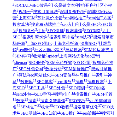
2
2
2
2
2
SOCIAL
SEO效果
什么是锚文本
搜狗开户
社区小程
2
2
2
2
序
视频号
搜索引擎算法
深圳竞价托管
深圳SEM代运
2
2
2
2
2
营
上海SEM
苏州竞价托管
seo网站推广
sem推广方案
2
2
2
3
搜索算法
搜狗移动端推广
seo入门
什么是SEO
SEO顾
3
3
3
3
3
3
问
搜狗竞价
生意
SEO快排
搜索营销
SEO策略
四川
3
3
3
3
SEO
搜索引擎蜘蛛
搜索引擎排名
sem技巧
搜索引擎市
3
3
3
3
场份额
上海SEO优化
上海竞价托管
深圳SEO
社群营
3
3
3
3
销
seo赚钱
社区团购小程序
神马搜索
SEM代运营费用
3
3
3
4
4
SEM学习
收录量
spider
上海网站优化
seo营销
4
4
5
5
6
sitemap
SEO服务
SEM竞价托管
SEO公司
搜狗竞价推
6
6
6
7
广
SEO外包公司
数据分析
SEM竞价推广
搜索引擎推
7
9
10
10
10
10
广
算法
seo网站优化
SEM竞价
神马推广
索引
神
11
11
12
12
12
12
马
数据库
SEO博客
sem服务
搜狗
搜狗搜索
上
13
13
13
13
海SEO
SEO工具
SEO外包
SEO培训
SEO排名
13
13
14
14
14
sem外包
SEO学习
搜狗推广
搜索推广
SEM托管
15
23
25
27
32
数据
搜索
搜索引擎营销
SEO技巧
seo关键词排
32
33
35
35
37
名
SEM推广
收录
SEO教程
搜索引擎优化
SEO技
40
57
74
508
524
术
SEO基础
SEO知识
SEO推广
seo诊断
搜索引