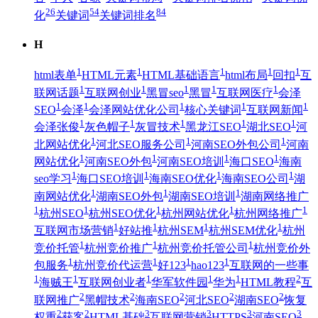
26
54
84
化
关键词
关键词排名
H
1
1
1
1
1
html表单
HTML元素
HTML基础语言
html布局
回扣
互
1
1
1
1
1
联网话题
互联网创业
黑冒seo
黑冒
互联网医疗
会泽
1
1
1
1
1
SEO
会泽
会泽网站优化公司
核心关键词
互联网新闻
1
1
1
1
1
会泽张俊
灰色帽子
灰冒技术
黑龙江SEO
湖北SEO
河
1
1
1
北网站优化
河北SEO服务公司
河南SEO外包公司
河南
1
1
1
1
网站优化
河南SEO外包
河南SEO培训
海口SEO
海南
1
1
1
1
seo学习
海口SEO培训
海南SEO优化
海南SEO公司
湖
1
1
1
南网站优化
湖南SEO外包
湖南SEO培训
湖南网络推广
1
1
1
1
1
杭州SEO
杭州SEO优化
杭州网站优化
杭州网络推广
1
1
1
1
互联网市场营销
好站推
杭州SEM
杭州SEM优化
杭州
1
1
1
竞价托管
杭州竞价推广
杭州竞价托管公司
杭州竞价外
1
1
1
1
包服务
杭州竞价代运营
好123
hao123
互联网的一些事
1
1
1
1
1
2
海贼王
互联网创业者
华军软件园
华为
HTML教程
互
2
2
2
2
2
联网推广
黑帽技术
海南SEO
河北SEO
湖南SEO
恢复
2
2
3
3
3
3
权重
获客
HTML基础
互联网营销
HTTPS
河南SEO