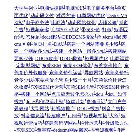
1
1
1
1
大学生创业
电脑快捷键
电脑知识
电子商务平台
单页
1
1
1
1
面优化
动态码支付
对话方法
电商网站优化
DedeCMS
1
1
1
1
1
建站
电子商务法
电商法
动态网站优化
店铺装修
弹窗
1
1
1
1
1
广告
短视频获客
店铺SEO优化
带发外链
打假
短语匹
1
1
1
1
配
动态标题
dede建站
DEDECMS搬家
帝国cms和织梦
1
1
1
1
cms区别
单页排名
DAU
搭建一个网站需要多少钱
搭
1
1
建一个网站多少钱
搭建一个网站一般多少钱
搭建网站
1
1
1
1
要多少钱
DDOS攻击
DDOS防御
短视频优化
电商运营
1
1
1
1
1
定制型网站
东莞SEM
东莞SEM优化
东莞竞价推广
东
1
1
1
莞竞价外包服务
东莞竞价代运营
导航网站
东莞竞价托
1
1
管多少钱
东莞竞价托管多少钱一个月
东莞竞价托管怎
1
1
1
么收费
东莞SEM代运营
东莞SEM托管
东莞SEM托管价
1
1
1
1
格
搭建一个网站
点击搞无转化怎么办
dou+
dou+如何
1
1
1
1
投放
dou+和信息流出别
搭建计划
多渔日记
大门户主
1
1
1
1
题教程
大型网站
短视频推广
DOU+投放
抖音广告投
1
1
1
1
1
1
放
抖音信息流
搭建账户
订阅号
短视频拍摄
大爷
短
1
1
1
视频运营技巧
搭建营销型网站
抖音运营
抖音爆款方法
1
1
1
1
1
东莞SEO
董宇辉
dedecms网站搬家
抖音短视频
抖音