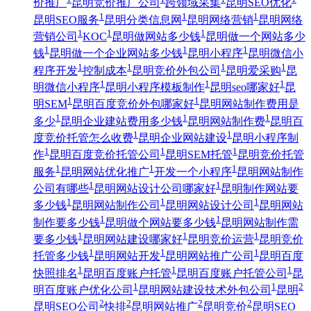
价推广
昆明竞价推广公司
跨领域采集
昆明SEO优化
1
1
1
昆明SEO服务
昆明分类信息网
昆明网络营销
昆明网络
1
1
1
营销公司
KOC
昆明做网站多少钱
昆明做一个网站多少
1
1
1
钱
昆明做一个企业网站多少钱
昆明小程序
昆明微信小
1
1
1
1
程序开发
控制成本
昆明竞价外包公司
昆明爱采购
昆
1
1
1
明微信小程序
昆明小程序模板制作
昆明seo哪家好
昆
1
1
明SEM
昆明百度竞价外包哪家好
昆明网站制作费用是
1
1
1
多少
昆明企业建站费用多少钱
昆明网站制作费
昆明百
1
1
度竞价托管怎么收费
昆明企业网站建设
昆明小程序制
1
1
1
作
昆明百度竞价托管公司
昆明SEM托管
昆明竞价托管
1
1
1
服务
昆明网站优化推广
开发一个小程序
昆明网站制作
1
1
公司有哪些
昆明网站设计公司哪家好
昆明制作网站要
1
1
1
多少钱
昆明网站制作公司
昆明网站设计公司
昆明网站
1
1
制作要多少钱
昆明做个网站要多少钱
昆明网站制作需
1
1
1
要多少钱
昆明网站建设哪家好
昆明竞价运营
昆明竞价
1
1
1
托管多少钱
昆明网站开发
昆明网站推广公司
昆明百度
1
1
1
快照排名
昆明百度账户托管
昆明百度账户托管公司
昆
1
1
2
明百度账户优化公司
昆明网站建设技术外包公司
昆明
2
2
2
2
昆明SEO公司
快排
昆明网站推广
昆明竞价
昆明SEO