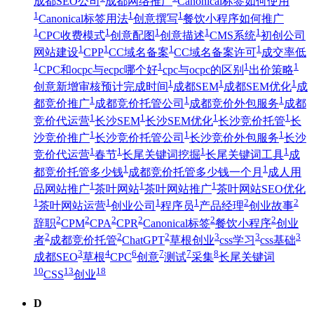
成都SEO公司
成都网络推广
Canonical标签如何使用
1
1
1
Canonical标签用法
创意撰写
餐饮小程序如何推广
1
1
1
1
1
CPC收费模式
创意配图
创意描述
CMS系统
初创公司
1
1
1
1
网站建设
CPP
CC域名备案
CC域名备案许可
成交率低
1
1
1
1
CPC和ocpc与ecpc哪个好
cpc与ocpc的区别
出价策略
1
1
1
创意新增审核预计完成时间
成都SEM
成都SEM优化
成
1
1
1
都竞价推广
成都竞价托管公司
成都竞价外包服务
成都
1
1
1
1
竞价代运营
长沙SEM
长沙SEM优化
长沙竞价托管
长
1
1
1
沙竞价推广
长沙竞价托管公司
长沙竞价外包服务
长沙
1
1
1
1
竞价代运营
春节
长尾关键词挖掘
长尾关键词工具
成
1
1
都竞价托管多少钱
成都竞价托管多少钱一个月
成人用
1
1
1
品网站推广
茶叶网站
茶叶网站推广
茶叶网站SEO优化
1
1
1
1
2
2
茶叶网站运营
创业公司
程序员
产品经理
创业故事
2
2
2
2
2
2
辞职
CPM
CPA
CPR
Canonical标签
餐饮小程序
创业
2
2
2
3
3
3
者
成都竞价托管
ChatGPT
草根创业
css学习
css基础
3
4
6
7
7
8
成都SEO
草根
CPC
创意
测试
采集
长尾关键词
10
13
18
CSS
创业
D