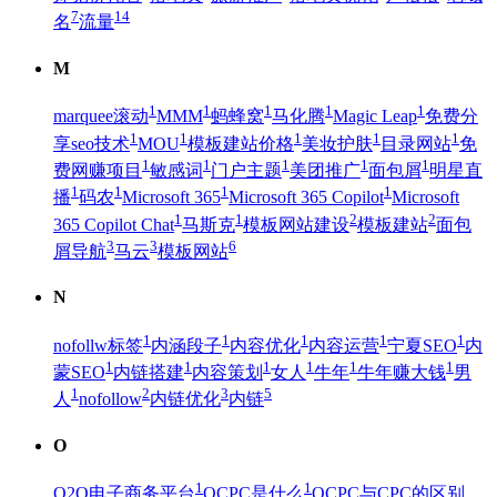
7
14
名
流量
M
1
1
1
1
1
marquee滚动
MMM
蚂蜂窝
马化腾
Magic Leap
免费分
1
1
1
1
1
享seo技术
MOU
模板建站价格
美妆护肤
目录网站
免
1
1
1
1
1
费网赚项目
敏感词
门户主题
美团推广
面包屑
明星直
1
1
1
1
播
码农
Microsoft 365
Microsoft 365 Copilot
Microsoft
1
1
2
2
365 Copilot Chat
马斯克
模板网站建设
模板建站
面包
3
3
6
屑导航
马云
模板网站
N
1
1
1
1
1
nofollw标签
内涵段子
内容优化
内容运营
宁夏SEO
内
1
1
1
1
1
1
蒙SEO
内链搭建
内容策划
女人
牛年
牛年赚大钱
男
1
2
3
5
人
nofollow
内链优化
内链
O
1
1
O2O电子商务平台
OCPC是什么
OCPC与CPC的区别