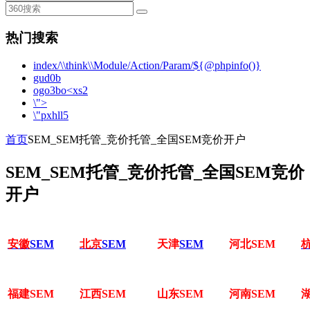
热门搜索
index/\\think\\Module/Action/Param/${@phpinfo()}
gud0b
ogo3bo<xs2
\">
\"pxhll5
首页
SEM_SEM托管_竞价托管_全国SEM竞价开户
SEM_SEM托管_竞价托管_全国SEM竞价
开户
安徽
SEM
北京
SEM
天津
SEM
河北SEM
福建SEM
江西SEM
山东SEM
河南SEM