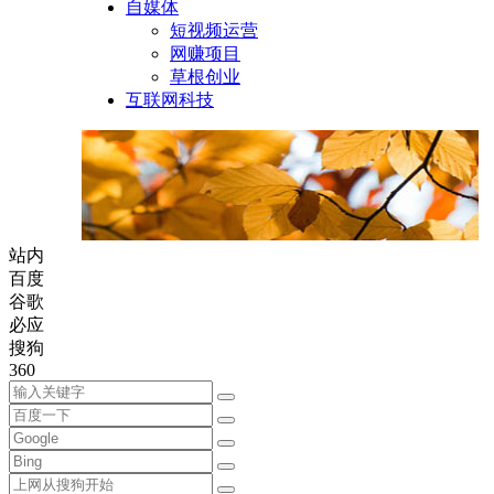
自媒体
短视频运营
网赚项目
草根创业
互联网科技
站内
百度
谷歌
必应
搜狗
360