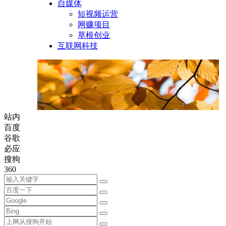
自媒体
短视频运营
网赚项目
草根创业
互联网科技
站内
百度
谷歌
必应
搜狗
360