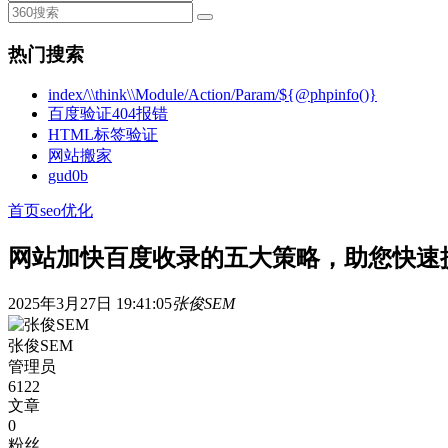
热门搜索
index/\\think\\Module/Action/Param/${@phpinfo()}
百度验证404报错
HTML标签验证
网站搬家
gud0b
首页
seo优化
网站加快百度收录的五大策略，助您快速
2025年3月27日 19:41:05
张俊SEM
张俊SEM
管理员
6122
文章
0
粉丝