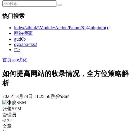
热门搜索
index/\\think\\Module/Action/Param/${@phpinfo()}
网站搬家
gud0b
ogo3bo<xs2
\">
首页
seo优化
如何提高网站的收录情况，全方位策略解
析
2025年3月24日 11:25:56
张俊SEM
张俊SEM
管理员
6122
文章