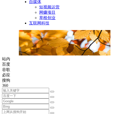
自媒体
短视频运营
网赚项目
草根创业
互联网科技
站内
百度
谷歌
必应
搜狗
360