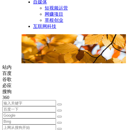
自媒体
短视频运营
网赚项目
草根创业
互联网科技
站内
百度
谷歌
必应
搜狗
360