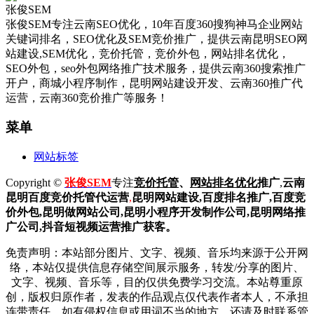
张俊SEM
张俊SEM专注云南SEO优化，10年百度360搜狗神马企业网站
关键词排名，SEO优化及SEM竞价推广，提供云南昆明SEO网
站建设,SEM优化，竞价托管，竞价外包，网站排名优化，
SEO外包，seo外包网络推广技术服务，提供云南360搜索推广
开户，商城小程序制作，昆明网站建设开发、云南360推广代
运营，云南360竞价推广等服务！
菜单
网站标签
Copyright ©
张俊SEM
专注
竞价托管
、
网站排名优化
推广
,
云南
昆明
百度
竞价托管代运营
,
昆明网站建设
,百度排名推广,
百度竞
价外包,昆明做网站公司,
昆明小程序开发制作公司,昆明网络推
广公司,抖音短视频运营推广获客。
免责声明：本站部分图片、文字、视频、音乐均来源于公开网
络，本站仅提供信息存储空间展示服务，转发/分享的图片、
文字、视频、音乐等，目的仅供免费学习交流。本站尊重原
创，版权归原作者，发表的作品观点仅代表作者本人，不承担
连带责任。如有侵权信息或用词不当的地方，还请及时联系管