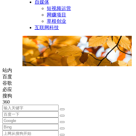
自媒体
短视频运营
网赚项目
草根创业
互联网科技
站内
百度
谷歌
必应
搜狗
360