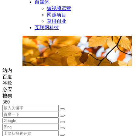
自媒体
短视频运营
网赚项目
草根创业
互联网科技
站内
百度
谷歌
必应
搜狗
360