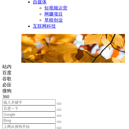
自媒体
短视频运营
网赚项目
草根创业
互联网科技
站内
百度
谷歌
必应
搜狗
360