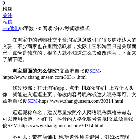
0
粉丝
关注
私信
seo优化
98
字数 735
阅读2分27秒
阅读模式
在淘宝中的购物社交平台淘宝逛逛吸引了很多购物达人的
入驻，不少商家也在里面活跃着，实际上它和淘宝只是关联而
已，账号是独立的，很多人就不知道怎么去修改淘宝，下面来
了解下吧。
淘宝里面的怎么修改?
文章源自张俊
SEM
-
https://www.zhangjunsem.com/30314.html
修改步骤：打开淘宝app，点击【我的淘宝】上方个人头
像，就能进入逛逛主页，修改内容号昵称或达人昵称即可。
文
章源自张俊
SEM
-https://www.zhangjunsem.com/30314.html
逛逛昵称命名，建议尽量按照个人网络昵称风格来命名，
可以使用微博、小红书、抖音的人格化账号名哦!
文章源自张
俊SEM-https://www.zhangjunsem.com/30314.html
不可以：带有店铺/机构/导购性质关键词，例如xx旗舰