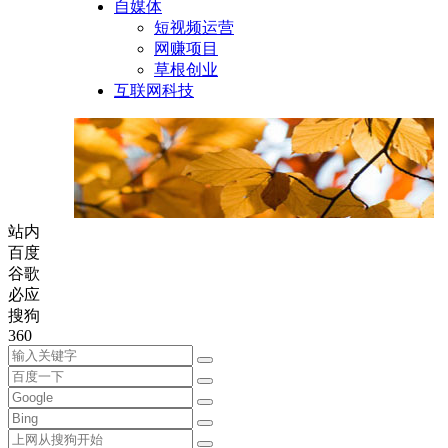
自媒体
短视频运营
网赚项目
草根创业
互联网科技
站内
百度
谷歌
必应
搜狗
360