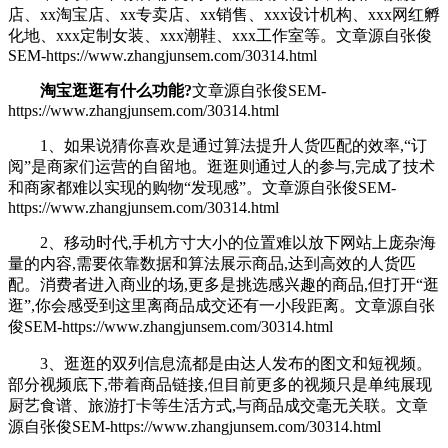
店、xx淘宝店、xx专卖店、xx销售、xxx设计机构、xxx网红孵
化地、xxx定制女装、xxx潮鞋、xxx工作室等。
文章源自张俊
SEM-https://www.zhangjunsem.com/30314.html
淘宝逛逛有什么功能?
文章源自张俊SEM-
https://www.zhangjunsem.com/30314.html
1、如果说猜你喜欢是通过算法提升人货匹配的效率,“订
阅”是商家们运营的自留地。逛逛则通过人的参与,完成了技术
和商家都难以实现的购物“发现感”。
文章源自张俊SEM-
https://www.zhangjunsem.com/30314.html
2、移动时代,手机方寸大小的位置难以放下网站上庞杂海
量的内容,需要依靠数据和算法展示商品,达到高效的人货匹
配。消费者进入商业的场,更多是挑选感兴趣的商品,但打开“逛
逛”,你会感受到这里离商品成交还有一小段距离。
文章源自张
俊SEM-https://www.zhangjunsem.com/30314.html
3、逛逛的双列信息流都是由达人发布的图文和短视频。
部分视频底下,带着商品链接,但目前更多的视频只是单纯展现
厨艺食谱、旅游打卡等生活方式,与商品成交毫无关联。
文章
源自张俊SEM-https://www.zhangjunsem.com/30314.html