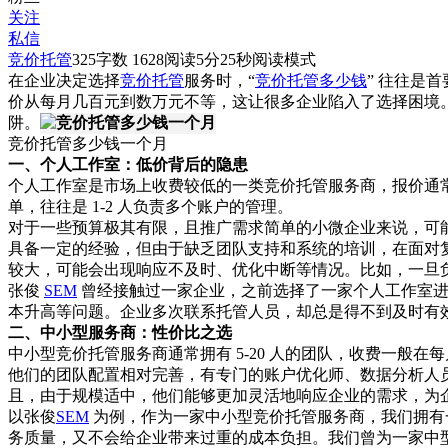
关注
私信
竞价托管
325
字数 1628
阅读5分25秒
阅读模式
在企业决定选择
竞价托管
服务时，“
竞价托管多少钱
” 往往是
价从每月几百元到数万元不等，这让很多企业陷入了选择困境
阱。
竞价托管多少钱一个月
一、个人工作室：低价背后的隐患
个人工作室是市场上收费较低的一类竞价托管服务商，报价通常在
单，往往是 1-2 人负责多个账户的管理。
对于一些预算极其有限，且推广需求简单的小微企业来说，可
具备一定的经验，但由于缺乏团队支持和系统的培训，在面对
较大，可能会出现响应不及时、优化中断等情况。比如，一旦
张俊
SEM
曾经接触过一家企业，之前选择了一家个人工作室进行
本升高等问题。企业多次联系托管人员，却总是得不到及时有
二、中小型服务商：性价比之选
中小型竞价托管服务商通常拥有 5-20 人的团队，收费一般在每
他们的团队配置相对完善，有专门的账户优化师、数据分析人
且，由于规模适中，他们能够更加灵活地响应企业的需求，为
以张俊
SEM
为例，作为一家中小型竞价托管服务商，我们拥有
务质量，又不会给企业带来过重的成本负担。我们曾为一家中