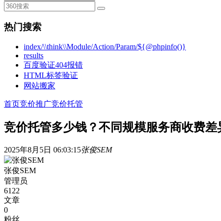
热门搜索
index/\\think\\Module/Action/Param/${@phpinfo()}
results
百度验证404报错
HTML标签验证
网站搬家
首页
竞价推广
竞价托管
竞价托管多少钱？不同规模服务商收费差
2025年8月5日 06:03:15
张俊SEM
张俊SEM
管理员
6122
文章
0
粉丝