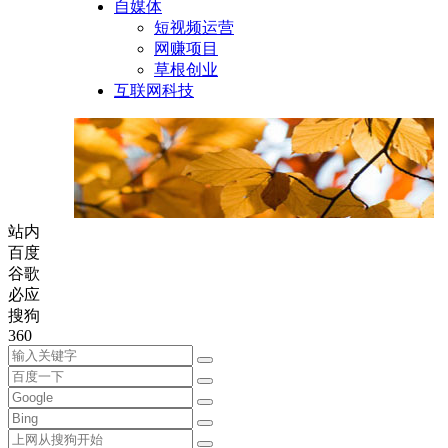
自媒体
短视频运营
网赚项目
草根创业
互联网科技
站内
百度
谷歌
必应
搜狗
360