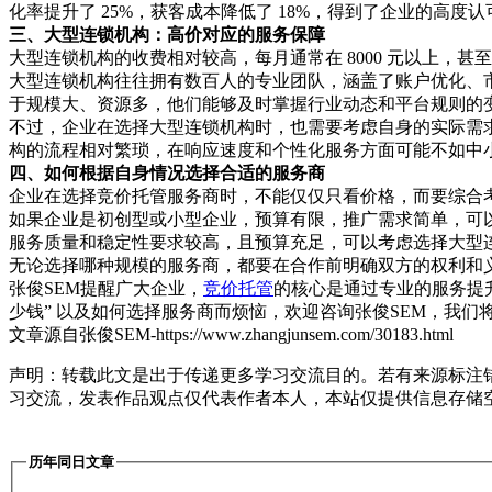
化率提升了 25%，获客成本降低了 18%，得到了企业的高度认
三、大型连锁机构：高价对应的服务保障
大型连锁机构的收费相对较高，每月通常在 8000 元以上
大型连锁机构往往拥有数百人的专业团队，涵盖了账户优化、
于规模大、资源多，他们能够及时掌握行业动态和平台规则的
不过，企业在选择大型连锁机构时，也需要考虑自身的实际需
构的流程相对繁琐，在响应速度和个性化服务方面可能不如中
四、如何根据自身情况选择合适的服务商
企业在选择竞价托管服务商时，不能仅仅只看价格，而要综合
如果企业是初创型或小型企业，预算有限，推广需求简单，可
服务质量和稳定性要求较高，且预算充足，可以考虑选择大型
无论选择哪种规模的服务商，都要在合作前明确双方的权利和
张俊SEM提醒广大企业，
竞价托管
的核心是通过专业的服务提
少钱” 以及如何选择服务商而烦恼，欢迎咨询张俊SEM，我
文章源自张俊SEM-https://www.zhangjunsem.com/30183.html
声明：转载此文是出于传递更多学习交流目的。若有来源标注
习交流，发表作品观点仅代表作者本人，本站仅提供信息存储
历年同日文章