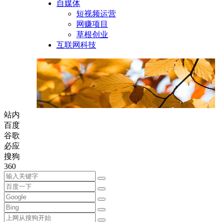
自媒体
短视频运营
网赚项目
草根创业
互联网科技
站内
百度
谷歌
必应
搜狗
360