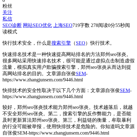
0
粉丝
关注
私信
SEO诊断
网站SEO优化
上海SEO
719
字数 278
阅读0分55秒
阅
读模式
快行技术安全，什么是
搜索引擎
（
SEO
）快行技术。
快速排名技术是一种快速提高网站排名的方法郑州seo张炎。
很多网站采用快速排名技术，很可能是通过虚拟点击制造虚假
流量，模拟真实用户欺骗搜索引擎，郑州seo张炎从而达到提
高网站排名的目的。
文章源自张俊
SEM
-
https://www.zhangjunsem.com/9446.html
快排技术的安全性取决于以下几个方面：
文章源自张俊
SEM
-
https://www.zhangjunsem.com/9446.html
较好，郑州seo张炎技术能力郑州seo张炎。技术越落后，就越
不安全郑州seo张炎。第二，搜索引擎的反作弊能力，是否能
及时更新算法郑州seo张炎。第三，利益链的衡量，牟取暴利
的行业可能被举报，使用快排技术是危险的。你知道吗
文章源
自张俊SEM-https://www.zhangjunsem.com/9446.html