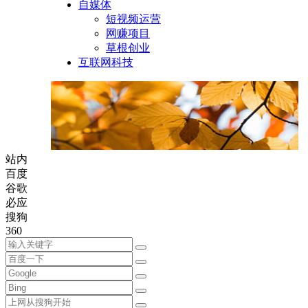
自媒体
短视频运营
网赚项目
草根创业
互联网科技
站内
百度
谷歌
必应
搜狗
360