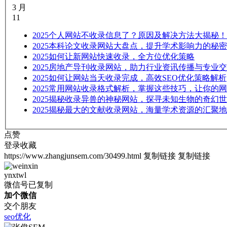
3 月
11
2025
个人网站不收录信息了？原因及解决方法大揭秘！
2025
本科论文收录网站大盘点，提升学术影响力的秘密
2025
如何让新网站快速收录，全方位优化策略
2025
房地产导刊收录网站，助力行业资讯传播与专业交
2025
如何让网站当天收录完成，高效SEO优化策略解析
2025
常用网站收录格式解析，掌握这些技巧，让你的网
2025
揭秘收录异兽的神秘网站，探寻未知生物的奇幻世
2025
揭秘最大的文献收录网站，海量学术资源的汇聚地
点赞
登录收藏
https://www.zhangjunsem.com/30499.html
复制链接
复制链接
ynxtwl
微信号已复制
加个微信
交个朋友
seo优化