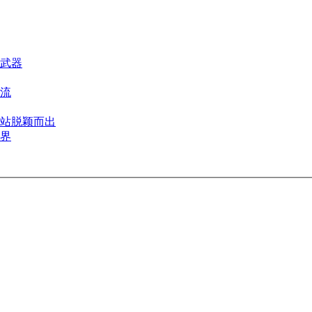
武器
流
站脱颖而出
界