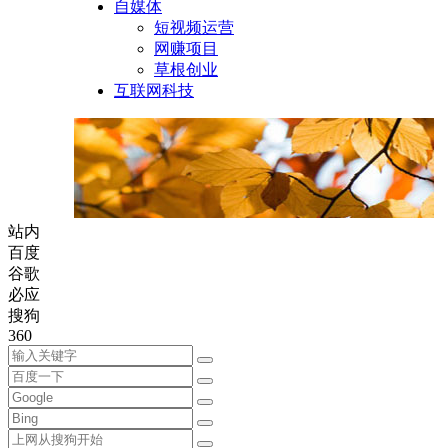
自媒体
短视频运营
网赚项目
草根创业
互联网科技
站内
百度
谷歌
必应
搜狗
360