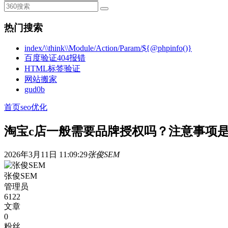
热门搜索
index/\\think\\Module/Action/Param/${@phpinfo()}
百度验证404报错
HTML标签验证
网站搬家
gud0b
首页
seo优化
淘宝c店一般需要品牌授权吗？注意事项
2026年3月11日 11:09:29
张俊SEM
张俊SEM
管理员
6122
文章
0
粉丝