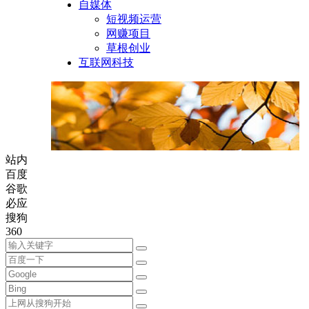
自媒体
短视频运营
网赚项目
草根创业
互联网科技
站内
百度
谷歌
必应
搜狗
360