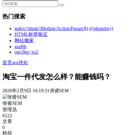
热门搜索
index/\\think\\Module/Action/Param/${@phpinfo()}
HTML标签验证
网站搬家
gud0b
ogo3bo<xs2
首页
seo优化
淘宝一件代发怎么样？能赚钱吗？
2026年2月9日 16:19:31
张俊SEM
张俊SEM
管理员
6122
文章
0
粉丝