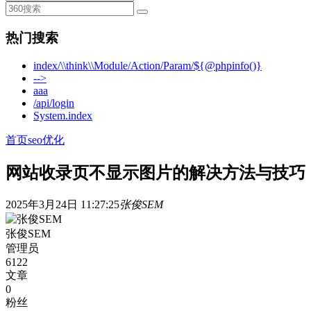
热门搜索
index/\\think\\Module/Action/Param/${@phpinfo()}
-->
aaa
/api/login
System.index
首页
seo优化
网站收录页不显示图片的解决方法与技巧
2025年3月24日 11:27:25
张俊SEM
张俊SEM
管理员
6122
文章
0
粉丝