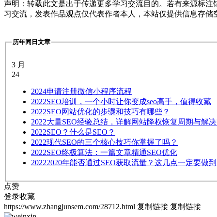
声明：转载此文是出于传递更多学习交流目的。若有来源标注
习交流，发表作品观点仅代表作者本人，本站仅提供信息存储
历年同日文章
3 月
24
2024
申请注册微信小程序流程
2022
SEO培训，一个小时让你变成seo高手，值得收藏
2022
SEO网站优化的步骤和技巧有哪些？
2022
大量SEO经验总结，详解网站降权恢复周期与解
2022
SEO？什么是SEO？
2022
现代SEO的三个核心技巧你掌握了吗？
2022
SEO终极算法：一篇文章精通SEO优化
2022
2020年能否通过SEO获取流量？这几点一定要做到
点赞
登录收藏
https://www.zhangjunsem.com/28712.html
复制链接
复制链接