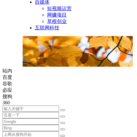
自媒体
短视频运营
网赚项目
草根创业
互联网科技
站内
百度
谷歌
必应
搜狗
360