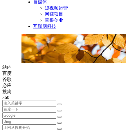
自媒体
短视频运营
网赚项目
草根创业
互联网科技
站内
百度
谷歌
必应
搜狗
360