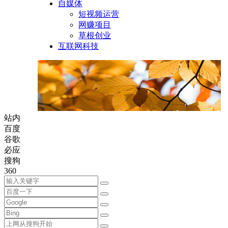
自媒体
短视频运营
网赚项目
草根创业
互联网科技
站内
百度
谷歌
必应
搜狗
360