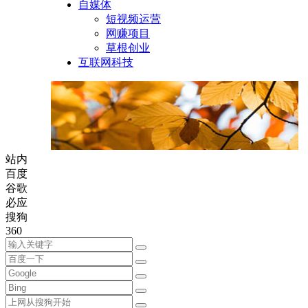
自媒体
短视频运营
网赚项目
草根创业
互联网科技
站内
百度
谷歌
必应
搜狗
360