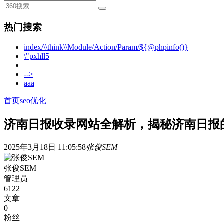
热门搜索
index/\\think\\Module/Action/Param/${@phpinfo()}
\"pxhll5
-->
aaa
首页
seo优化
济南日报收录网站全解析，揭秘济南日报
2025年3月18日 11:05:58
张俊SEM
张俊SEM
管理员
6122
文章
0
粉丝