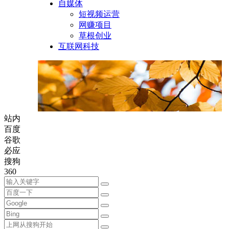
自媒体
短视频运营
网赚项目
草根创业
互联网科技
站内
百度
谷歌
必应
搜狗
360