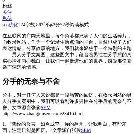
0
粉丝
关注
私信
seo优化
274
字数 862
阅读2分52秒
阅读模式
在互联网的广阔天地里，每个角落都充满了人们的生活碎片，
而收录网站，作为一个记录生活点滴的平台，自然也成了人们
表达情感、分享故事的地方，我们就来聚焦于一个特别的主题
——男人分手文案图，这些图文中，蕴含着男性在分手后的真
实心情和内心独白，让我们一起走进他们的世界，感受那份复
杂而深沉的情感。
分手的无奈与不舍
分手，对于任何人来说都是一段痛苦的回忆，在收录网站的男
人分手文案图中，我们可以看到许多男性在分手后的无奈与不
舍。
文章源自张俊
SEM
-
https://www.zhangjunsem.com/28416.html
1、“曾经的誓言，如今成空，你的离开，让我明白，有些东
西，注定只能是回忆。”
文章源自张俊
SEM
-