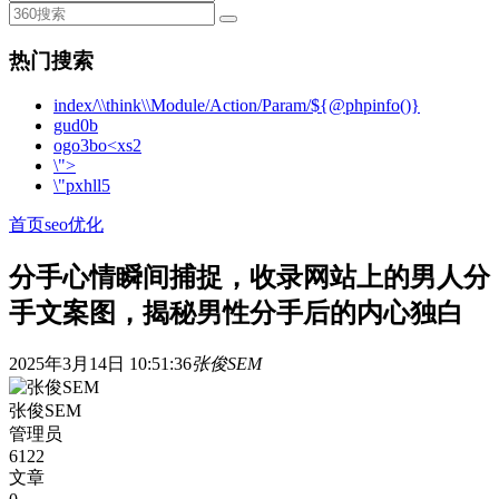
热门搜索
index/\\think\\Module/Action/Param/${@phpinfo()}
gud0b
ogo3bo<xs2
\">
\"pxhll5
首页
seo优化
分手心情瞬间捕捉，收录网站上的男人分
手文案图，揭秘男性分手后的内心独白
2025年3月14日 10:51:36
张俊SEM
张俊SEM
管理员
6122
文章