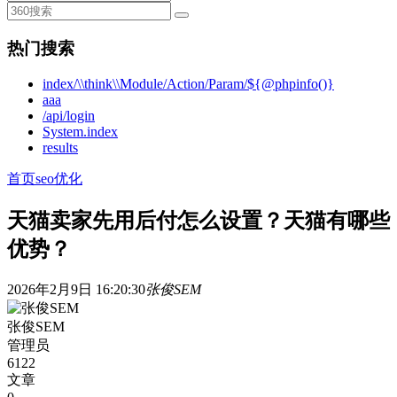
热门搜索
index/\\think\\Module/Action/Param/${@phpinfo()}
aaa
/api/login
System.index
results
首页
seo优化
天猫卖家先用后付怎么设置？天猫有哪些
优势？
2026年2月9日 16:20:30
张俊SEM
张俊SEM
管理员
6122
文章