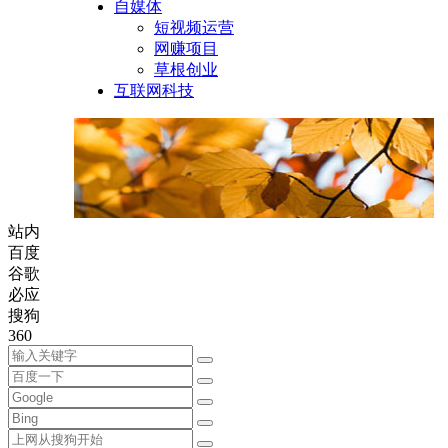
自媒体
短视频运营
网赚项目
草根创业
互联网科技
站内
百度
谷歌
必应
搜狗
360