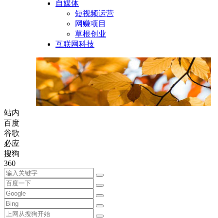
自媒体
短视频运营
网赚项目
草根创业
互联网科技
站内
百度
谷歌
必应
搜狗
360