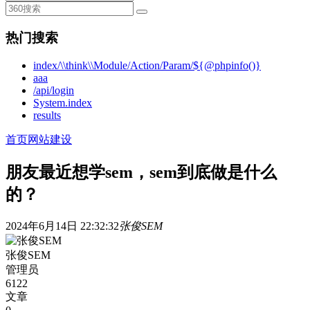
热门搜索
index/\\think\\Module/Action/Param/${@phpinfo()}
aaa
/api/login
System.index
results
首页
网站建设
朋友最近想学sem，sem到底做是什么
的？
2024年6月14日 22:32:32
张俊SEM
张俊SEM
管理员
6122
文章