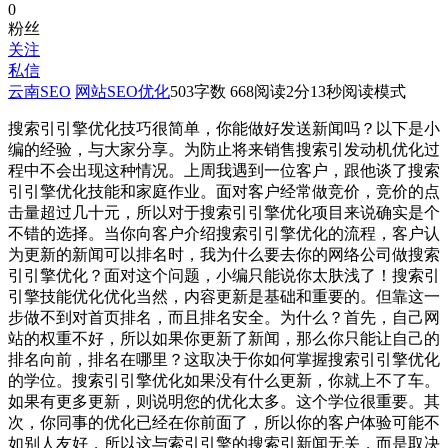
0
粉丝
关注
私信
云南SEO
网站SEO优化
503
字数 668
阅读2分13秒
阅读模式
搜索引引擎优化技巧很简单，你能做好发送新闻吗？以下是小
编的经验，与大家分享。为防止将来销售搜索引发动机优化过
程中不会出现这种情况。上周我遇到一位客户，跟他谈了搜索
引引擎优化技能和家庭作业。面对客户经常做竞价，竞价的点
击量超过几十元，所以对于搜索引引擎优化项目来说确实是个
不错的选择。当你向客户介绍搜索引引擎优化的流程，客户认
为更新的新闻可以排名时，我为什么要去你的网络公司做搜索
引引擎优化？面对这个问题，小编只能说你太肤浅了！搜索引
引擎技能优化优化当然，内容更新是基础和重要的。但靠这一
步做不到对首页排名，而且排名安全。为什么？首先，自己网
站的权重不好，所以如果你更新了新闻，那么你只能让自己的
排名向前，排名在哪里？这取决于你如何掌握搜索引引擎优化
的学位。搜索引引擎优化如果没有什么更新，你就上不了车。
如果有更多更新，则说明您的优化太多。这个学位很重要。其
次，你同事的优化已经在你前面了，所以你的客户体验可能不
如别人友好，所以这与索引引擎的搜索引新闻无关，而是取决