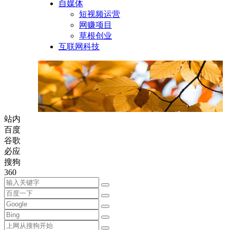
自媒体
短视频运营
网赚项目
草根创业
互联网科技
站内
百度
谷歌
必应
搜狗
360