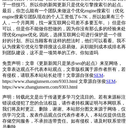
于一些技巧。所以你的新闻更新只是优化引擎搜索引的起点。
最后，你怎么能有一个团队来做这个优化engine搜索引（优化
engine搜索引团队现在的个人工资低了6-7K，所以如果有三个
人，一个月两周，找一家互联网公司差不多要五年。）但是你
可以，但是你不能做你想做的，因为你没有那么多的经验来处
理优化engine优化. 因此，选择互联网公司进行保护是一个很
好的计划。所以当顾客有这样的想法时，他们可以看看。我不
认为搜索引优化引擎得搜这么容易做。从职能到成本或排名再
到团队建设，这不是一项简单的工作。你知道吗
免责声明：文章《更新新闻只是第步seo的起点》来至网络，
文章表达观点不代表本站观点，文章版权属于原作者所有，若
有侵权，请联系本站站长处理！
文章源自张俊
SEM
-
https://www.zhangjunsem.com/9303.html
文章源自张俊
SEM
-
https://www.zhangjunsem.com/9303.html
声明：转载此文是出于传递更多学习交流目的。若有来源标注
错误或侵犯了您的合法权益，请作者持权属证明与本网联系，
我们将及时更正、删除，谢谢。本站部分图文来源于网络，仅
供学习交流，发表作品观点仅代表作者本人，本站仅提供信息
存储空间服务，不承担连带责任。如有侵权，请及时联系管理
员删除。