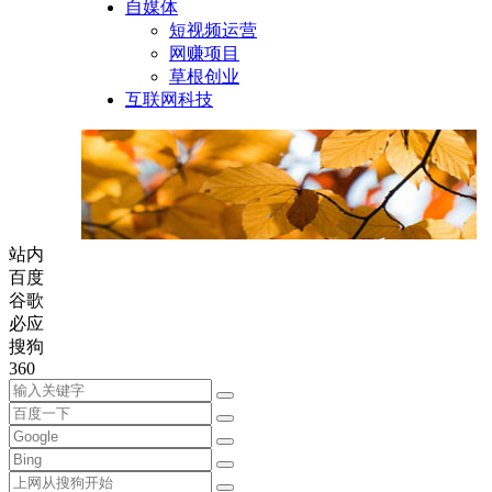
自媒体
短视频运营
网赚项目
草根创业
互联网科技
站内
百度
谷歌
必应
搜狗
360