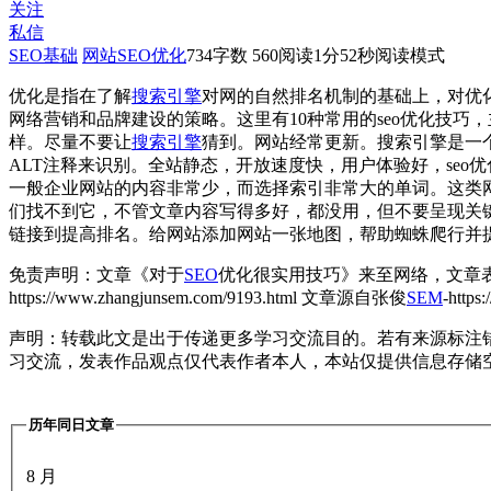
关注
私信
SEO基础
网站SEO优化
734
字数 560
阅读1分52秒
阅读模式
优化是指在了解
搜索引擎
对网的自然排名机制的基础上，对优
网络营销和品牌建设的策略。这里有10种常用的seo优化技
样。尽量不要让
搜索引擎
猜到。网站经常更新。搜索引擎是一个
ALT注释来识别。全站静态，开放速度快，用户体验好，seo优化
一般企业网站的内容非常少，而选择索引非常大的单词。这类
们找不到它，不管文章内容写得多好，都没用，但不要呈现关
链接到提高排名。给网站添加网站一张地图，帮助蜘蛛爬行并提
免责声明：文章《对于
SEO
优化很实用技巧》来至网络，文章
https://www.zhangjunsem.com/9193.html
文章源自张俊
SEM
-https
声明：转载此文是出于传递更多学习交流目的。若有来源标注
习交流，发表作品观点仅代表作者本人，本站仅提供信息存储
历年同日文章
8 月