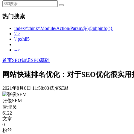
热门搜索
index/\\think\\Module/Action/Param/${@phpinfo()}
\">
\"pxhll5
-->
首页
SEO知识
SEO基础
网站快速排名优化：对于SEO优化很实用
2021年8月6日 11:58:03
张俊SEM
张俊SEM
管理员
6122
文章
0
粉丝