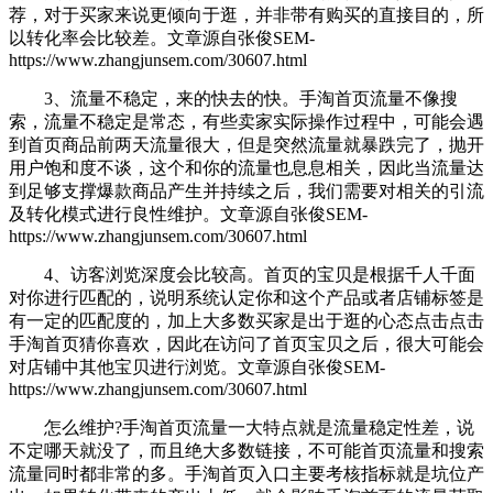
荐，对于买家来说更倾向于逛，并非带有购买的直接目的，所
以转化率会比较差。
文章源自张俊SEM-
https://www.zhangjunsem.com/30607.html
3、流量不稳定，来的快去的快。手淘首页流量不像搜
索，流量不稳定是常态，有些卖家实际操作过程中，可能会遇
到首页商品前两天流量很大，但是突然流量就暴跌完了，抛开
用户饱和度不谈，这个和你的流量也息息相关，因此当流量达
到足够支撑爆款商品产生并持续之后，我们需要对相关的引流
及转化模式进行良性维护。
文章源自张俊SEM-
https://www.zhangjunsem.com/30607.html
4、访客浏览深度会比较高。首页的宝贝是根据千人千面
对你进行匹配的，说明系统认定你和这个产品或者店铺标签是
有一定的匹配度的，加上大多数买家是出于逛的心态点击点击
手淘首页猜你喜欢，因此在访问了首页宝贝之后，很大可能会
对店铺中其他宝贝进行浏览。
文章源自张俊SEM-
https://www.zhangjunsem.com/30607.html
怎么维护
?手淘首页流量一大特点就是流量稳定性差，说
不定哪天就没了，而且绝大多数链接，不可能首页流量和搜索
流量同时都非常的多。手淘首页入口主要考核指标就是坑位产