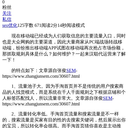
0
粉丝
关注
私信
seo优化
125
字数 671
阅读2分14秒
阅读模式
现在移动端已经成为人们获取信息的主要流量入口，同时
也是大众网购的主要渠道，因此大量商家从PC端战场转战移
动端，纷纷推出移动端APP试图在移动端再次抢占市场份额，
那
抓取规则具体是什么？如何维护？一起来汉聪代运营来了解
一下！
的特点如下：
文章源自张俊
SEM
-
https://www.zhangjunsem.com/30607.html
1、流量池子大。因为手淘首页并不是传统的用户搜索商
品的人找货模式，而是系统在千人千面规则之下根据店铺和个
人标签匹配找人，所以流量非常大。
文章源自张俊
SEM
-
https://www.zhangjunsem.com/30607.html
2、流量转化率低。手淘首页流量和搜索流量是不一样
的，搜索流量是买家有目的性的去搜索关键词，然后展示出你
的宝贝，所以转化率会很高。而手淘首页猜你喜欢是主动推