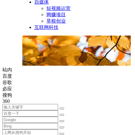
自媒体
短视频运营
网赚项目
草根创业
互联网科技
站内
百度
谷歌
必应
搜狗
360