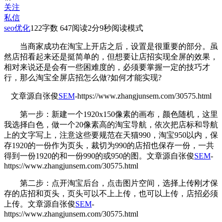
关注
私信
seo优化
122
字数 647
阅读2分9秒
阅读模式
当商家成功在淘宝上开店之后，设置
是很重要的部分。虽
然店招看起来还是挺简单的，但想要让店招实现全屏的效果，
相对来说还是会有一些困难度的，必须要掌握一定的技巧才
行，那么淘宝全屏店招怎么做?如何才能实现?
文章源自张俊
SEM
-https://www.zhangjunsem.com/30575.html
第一步：新建一个1920x150像素的画布，颜色随机，这里
我选择白色，做一个20像素高的淘宝导航，依次把店标和导航
上的文字写上，注意这些要规范在天猫990，淘宝950以内，保
存1920的一份作为页头，裁切为990的店招也保存一份，一共
得到一份1920的和一份990的或950的图。
文章源自张俊
SEM
-
https://www.zhangjunsem.com/30575.html
第二步：点开淘宝后台，点击图片空间，选择上传刚才保
存的店招和页头，页头可以不上上传，也可以上传，店招必须
上传。
文章源自张俊
SEM
-
https://www.zhangjunsem.com/30575.html