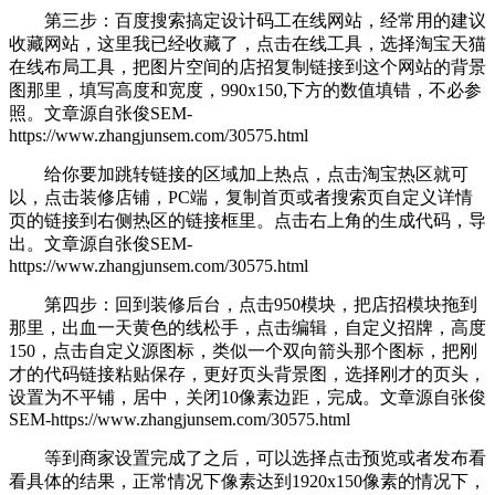
第三步：百度搜索搞定设计码工在线网站，经常用的建议
收藏网站，这里我已经收藏了，点击在线工具，选择淘宝天猫
在线布局工具，把图片空间的店招复制链接到这个网站的背景
图那里，填写高度和宽度，990x150,下方的数值填错，不必参
照。
文章源自张俊SEM-
https://www.zhangjunsem.com/30575.html
给你要加跳转链接的区域加上热点，点击淘宝热区就可
以，点击装修店铺，PC端，复制首页或者搜索页自定义详情
页的链接到右侧热区的链接框里。点击右上角的生成代码，导
出。
文章源自张俊SEM-
https://www.zhangjunsem.com/30575.html
第四步：回到装修后台，点击950模块，把店招模块拖到
那里，出血一天黄色的线松手，点击编辑，自定义招牌，高度
150，点击自定义源图标，类似一个双向箭头那个图标，把刚
才的代码链接粘贴保存，更好页头背景图，选择刚才的页头，
设置为不平铺，居中，关闭10像素边距，完成。
文章源自张俊
SEM-https://www.zhangjunsem.com/30575.html
等到商家设置完成了之后，可以选择点击预览或者发布看
看具体的结果，正常情况下像素达到1920x150像素的情况下，