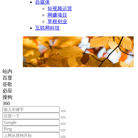
自媒体
短视频运营
网赚项目
草根创业
互联网科技
站内
百度
谷歌
必应
搜狗
360