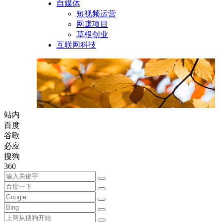
自媒体
短视频运营
网赚项目
草根创业
互联网科技
站内
百度
谷歌
必应
搜狗
360