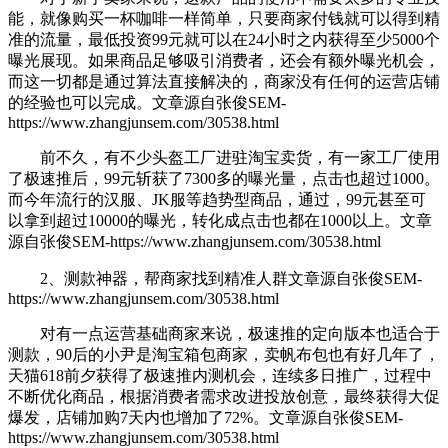
能，就像购买一杯咖啡一样简单，只要商家付钱就可以得到精
准的流量，最低投资99元就可以在24小时之内获得至少5000个
曝光展现。如果商品足够吸引消费者，还会有额外曝光机会，
而这一切都是通过算法直接解决的，商家没有任何的运营店铺
的经验也可以完成。
文章源自张俊SEM-
https://www.zhangjunsem.com/30538.html
前不久，有不少头盔工厂进驻淘宝卖货，有一家工厂使用
了极速推后，99元斩获了7300多的曝光量，点击也超过1000。
而今年流行的汉服、JK服等趋势型商品，通过
，99元甚至可
以拿到超过10000的曝光，转化成点击也都在1000以上。
文章
源自张俊SEM-https://www.zhangjunsem.com/30538.html
2、测款神器，帮商家找到精准人群
文章源自张俊SEM-
https://www.zhangjunsem.com/30538.html
对有一点运营基础商家来说，极速推的定向版本也适合于
测款，90后的小尹是淘宝箱包商家，卖帆布包也有好几年了，
天猫618前夕获得了极速推内测机会，连续多日推广，过程中
不断优化商品，根据消费者需求改进投放创意，最终获得大促
爆发，店铺加购7天内也增加了72%。
文章源自张俊SEM-
https://www.zhangjunsem.com/30538.html