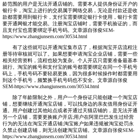
龄范围的用户是无法开通店铺的。需要本人提供身份证开户的
银行卡，淘宝上进行的交易属于网络交易，无论是付款还是收
款都需要用到银行卡，支付宝需要绑定银行卡使用，银行卡需
要开通网银才能交易。注册淘宝店铺时，需要手机验证的，而
且支付宝也需要绑定手机号码。
文章源自张俊SEM-
https://www.zhangjunsem.com/30534.html
有了这些就可以开通淘宝集市店了，根据淘宝开店流程注
册等待审核就可以了。如果想要申请淘宝企业店铺，需要一些
相关经营资料，流程也较为复杂。个人开店只需要准备最基本
就行。淘宝的账号和支付宝的账号都需要绑定在同一个手机号
码上，手机号码不要轻易更换，因为很多时候操作时都需要用
到这个手机号，频繁换手机号码也不安全。
文章源自张俊
SEM-https://www.zhangjunsem.com/30534.html
除了年龄限制之外，用户一个身份证只能创建一个淘宝店
铺，想要继续开通淘宝店铺，可以找身边的亲友借用身份证开
通。用户创建过其他站点或者开通过天猫店铺的，是无法开通
另一个店铺，需要更换账户开店;用户在阿里巴巴发生过经营
行为的无法在淘宝开通店铺;淘宝账户如果违规被淘宝处罚永
久禁止创建店铺，则无法创建淘宝店铺。
文章源自张俊SEM-
https://www.zhangjunsem.com/30534.html