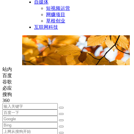
自媒体
短视频运营
网赚项目
草根创业
互联网科技
站内
百度
谷歌
必应
搜狗
360