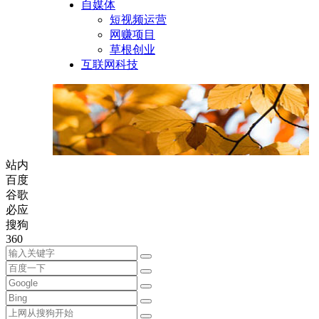
自媒体
短视频运营
网赚项目
草根创业
互联网科技
站内
百度
谷歌
必应
搜狗
360