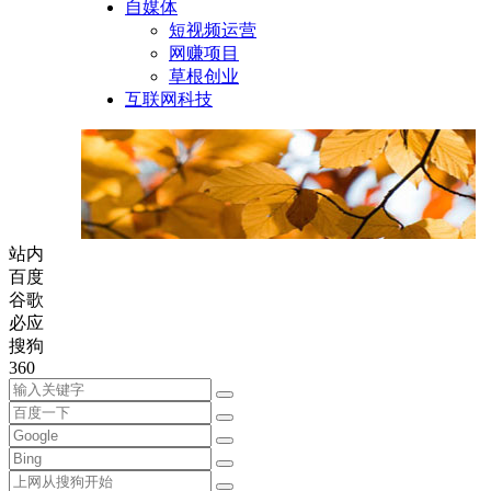
自媒体
短视频运营
网赚项目
草根创业
互联网科技
站内
百度
谷歌
必应
搜狗
360