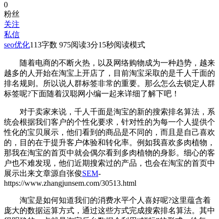
0
粉丝
关注
私信
seo优化
113
字数 975
阅读3分15秒
阅读模式
随着电商的不断火热，以及网络购物成为一种趋势，越来
越多的人开始在淘宝上开店了，目前淘宝采取的是千人千面的
排名规则。所以说人群标签非常的重要。那么怎么去锁定人群
标签呢?下面随着汉聪网小编一起来详细了解下吧！
对于卖家来说，千人千面是淘宝的新的搜索排名算法，系
统会根据我们客户的个性化要求，针对性的为每一个人提供个
性化的宝贝展示，他们看到的商品是不同的，而且是自己喜欢
的，目的在于提升客户体验和转化率。例如我喜欢多肉植物，
那我在淘宝的首页中就会偶尔看到多肉植物的身影。细心的客
户也不难发现，他们近期搜索过的产品，也会在淘宝的首页中
展示出来
文章源自张俊
SEM
-
https://www.zhangjunsem.com/30513.html
淘宝是如何知道我们的消费水平个人喜好呢?这里蕴含着
庞大的数据运算方式，通过这些方式完成搜索排名算法。其中