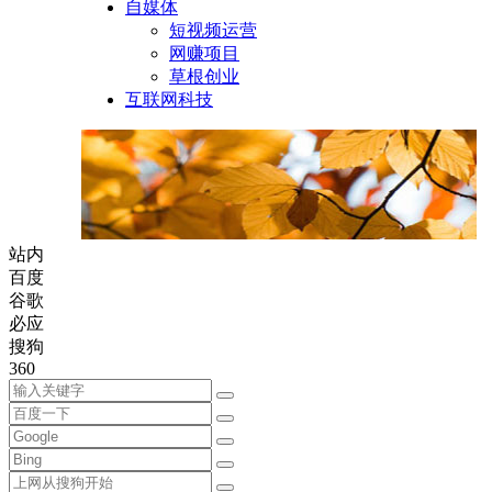
自媒体
短视频运营
网赚项目
草根创业
互联网科技
站内
百度
谷歌
必应
搜狗
360