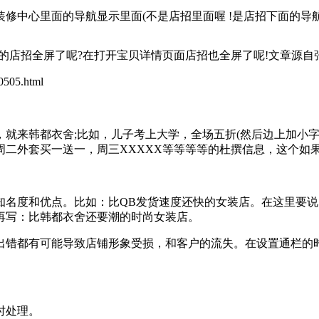
心里面的导航显示里面(不是店招里面喔 !是店招下面的导航-
店招全屏了呢?在打开宝贝详情页面店招也全屏了呢!
文章源自张俊SE
505.html
来韩都衣舍;比如，儿子考上大学，全场五折(然后边上加小字，
周二外套买一送一，周三XXXXX等等等等的杜撰信息，这个如
度和优点。比如：比QB发货速度还快的女装店。在这里要说
再写：比韩都衣舍还要潮的时尚女装店。
错都有可能导致店铺形象受损，和客户的流失。在设置通栏的时
时处理。