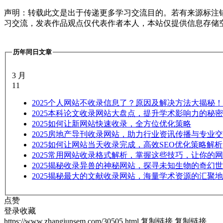
声明：转载此文是出于传递更多学习交流目的。若有来源标注
习交流，发表作品观点仅代表作者本人，本站仅提供信息存储
历年同日文章
3 月
11
2025
个人网站不收录信息了？原因及解决方法大揭秘！
2025
本科论文收录网站大盘点，提升学术影响力的秘密
2025
如何让新网站快速收录，全方位优化策略
2025
房地产导刊收录网站，助力行业资讯传播与专业交
2025
如何让网站当天收录完成，高效SEO优化策略解析
2025
常用网站收录格式解析，掌握这些技巧，让你的网
2025
揭秘收录异兽的神秘网站，探寻未知生物的奇幻世
2025
揭秘最大的文献收录网站，海量学术资源的汇聚地
点赞
登录收藏
https://www.zhangjunsem.com/30505.html
复制链接
复制链接