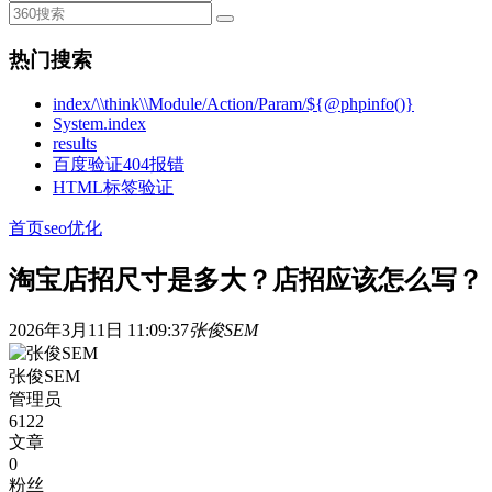
热门搜索
index/\\think\\Module/Action/Param/${@phpinfo()}
System.index
results
百度验证404报错
HTML标签验证
首页
seo优化
淘宝店招尺寸是多大？店招应该怎么写？
2026年3月11日 11:09:37
张俊SEM
张俊SEM
管理员
6122
文章
0
粉丝