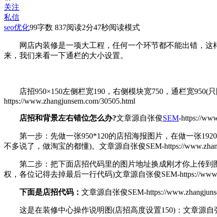
关注
私信
seo优化
99
字数 837
阅读2分47秒
阅读模式
网店内装修是一项大工程，任何一个环节都不能出错，这样
来，我们来看一下
通栏
的大小设置。
店招950×150左侧栏宽190，右侧模块宽750，通栏宽95
https://www.zhangjunsem.com/30505.html
店招和背景左右错位怎么办?
文章源自张俊
SEM
-https://ww
第一步：先做一张950*120的店招海报图片，在做一张192
不多说了，做淘宝的都懂)。
文章源自张俊SEM-https://www.zhangj
第二步：把下面店招代码里的图片地址换成刚才你上传到图片空
权，各位记得去掉最后一行代码)
文章源自张俊SEM-https://www.zha
下面是店招代码：
文章源自张俊SEM-https://www.zhangjunsem
这是在装修中心操作说明图(店招高度设置150)：
文章源自张俊SE