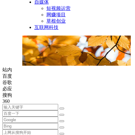
自媒体
短视频运营
网赚项目
草根创业
互联网科技
站内
百度
谷歌
必应
搜狗
360