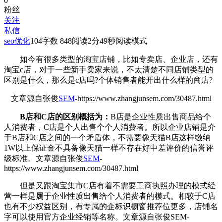
0
粉丝
关注
私信
seo优化
104
字数 848
阅读2分49秒
阅读模式
如今有很多类型的淘宝店铺，比如专卖店、企业店，还有
淘宝c店，对于一些新手卖家来说，不太清楚不同店铺类型的
区别是什么，那么是c店吗?个体销售者能开出什么样的商店?
文章源自张俊
SEM
-https://www.zhangjunsem.com/30487.html
B店和C店的区别概括为：
B店是企业性质出售商品给个
人消费者，C店是个人出售个个人消费者。所以企业店铺是介
于B店和C店之间的一个矛盾体，不需要像天猫B店这样缴纳
1W以上保证金不具备像天猫一样不存在好中差评价的信誉评
级标准。
文章源自张俊
SEM
-
https://www.zhangjunsem.com/30487.html
但是又跟淘宝集市C店有着不需要工商执照办理的模式经
营一样是属于企业性质出售给个人消费者的模式。相较于C店
也有不少权益区别，有专属的企标识橱窗推荐位更多，店铺名
字可以使用官方企业经销等名称。
文章源自张俊SEM-