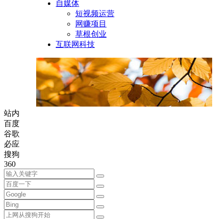
自媒体
短视频运营
网赚项目
草根创业
互联网科技
站内
百度
谷歌
必应
搜狗
360