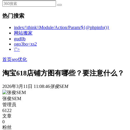
热门搜索
index/\\think\\Module/Action/Param/${@phpinfo()}
网站搬家
gud0b
ogo3bo<xs2
\">
首页
seo优化
淘宝618店铺方图有哪些？要注意什么？
2026年3月11日 11:08:46
张俊SEM
张俊SEM
管理员
6122
文章
0
粉丝