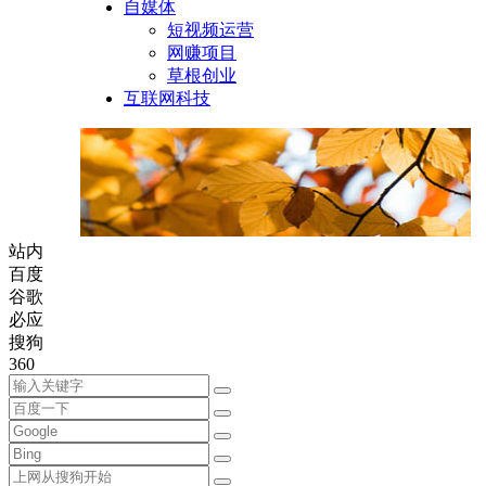
自媒体
短视频运营
网赚项目
草根创业
互联网科技
站内
百度
谷歌
必应
搜狗
360