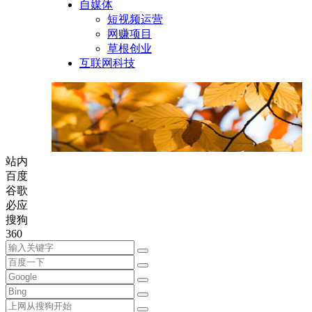
自媒体
短视频运营
网赚项目
草根创业
互联网科技
站内
百度
谷歌
必应
搜狗
360