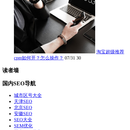
淘宝超级推荐
cpm如何开？怎么操作？
07/31
30
读者墙
国内SEO导航
城市区号大全
天津SEO
北京SEO
安徽SEO
SEO大全
SEM优化