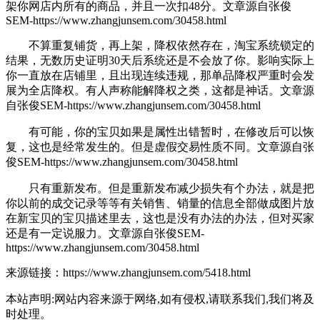
架你网店内所有的商品，并且一次扣48分。
文章源自张俊
SEM-https://www.zhangjunsem.com/30458.html
不算重复铺货，再上架，降权依然存在，淘宝系统锁定的
结果，无数历史证明30天后系统还是不会放了你。影响实际上
你一直放在店铺里，且出现连续违规，那单品降权严重时会发
展为全店降权。有人声称能解降权之类，这都是神话。
文章源
自张俊SEM-https://www.zhangjunsem.com/30458.html
有可能，你的宝贝如果是属性出错暂时
，在修改后可以恢
复，这也是经常发生的。但是虚假交易性质不同。
文章源自张
俊SEM-https://www.zhangjunsem.com/30458.html
只有重新发布。但是重新发布减少损失有个办法，就是把
你以前的成交记录等等有关销售、销量的信息全部做成图片放
在新宝贝的宝贝描述里去，这也是没有办法的办法，但对买家
还是有一定说服力。
文章源自张俊SEM-
https://www.zhangjunsem.com/30458.html
来源链接：https://www.zhangjunsem.com/5418.html
本站声明:网站内容来源于网络,如有侵权,请联系我们,我们将及
时处理。