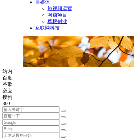
自媒体
短视频运营
网赚项目
草根创业
互联网科技
站内
百度
谷歌
必应
搜狗
360