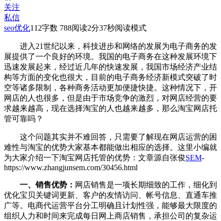
关注
私信
seo优化
112
字数 788
阅读2分37秒
阅读模式
进入21世纪以来，科技进步和网络的发展为电子商务的发
展提供了一个良好的环境。我国的电子商务在这种发展环境下
迅速发展起来，经过近几年的快速发展，我国市场经济产业结
构等方面的变化也很大，目前的电子商务经济新模式突破了时
空等诸多限制，各种商务活动更加便捷快捷。这种情况下，开
网店的人也很多，但是由于市场竞争的激烈，对网店经营的要
求越来越高，现在选择淘宝
的人也越来越多，那么淘宝网店托
管可靠吗？
这个问题其实并不难回答，只需要了解现在网店运营的困
难性与淘宝
的优势大家基本都能做出相应的选择。这里小编就
为大家介绍一下淘宝网店托管的优势：
文章源自张俊
SEM
-
https://www.zhangjunsem.com/30456.html
一、销售优势：
网店销售是一项长期细致的工作，细化到
优化宝贝关键词更新、客户的友情访问、帐号信息、直通车推
广等。电商代运营平台分工明确且计划性强，能够最大限度的
组织人力和时间来完成每日网上商店销售，承担公司的复杂运