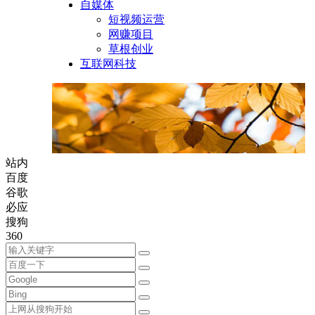
自媒体
短视频运营
网赚项目
草根创业
互联网科技
站内
百度
谷歌
必应
搜狗
360