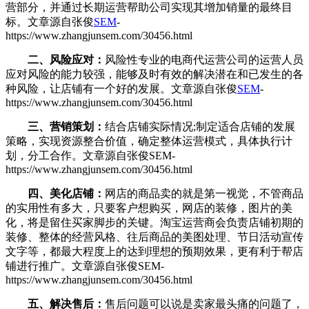
营部分，并通过长期运营帮助公司实现其增加销量的最终目
标。
文章源自张俊
SEM
-
https://www.zhangjunsem.com/30456.html
二、风险应对：
风险性专业的电商代运营公司的运营人员
应对风险的能力较强，能够及时有效的解决潜在和已发生的各
种风险，让店铺有一个好的发展。
文章源自张俊
SEM
-
https://www.zhangjunsem.com/30456.html
三、营销策划：
结合店铺实际情况;制定适合店铺的发展
策略，实现资源整合价值，确定整体运营模式，具体执行计
划，分工合作。
文章源自张俊SEM-
https://www.zhangjunsem.com/30456.html
四、美化店铺：
网店的商品卖的就是第一视觉，不管商品
的实用性有多大，只要客户想购买，网店的装修，图片的美
化，将是留住买家脚步的关键。淘宝运营商会负责店铺初期的
装修、整体的经营风格、往后商品的美图处理、节日活动宣传
文字等，都最大程度上的达到理想的预期效果，更有利于帮店
铺进行推广。
文章源自张俊SEM-
https://www.zhangjunsem.com/30456.html
五、解决售后：
售后问题可以说是卖家最头痛的问题了，