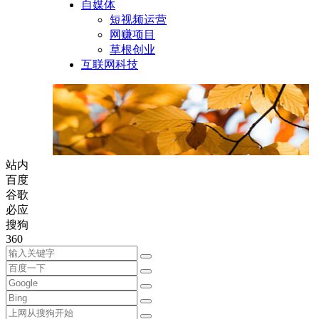
自媒体
短视频运营
网赚项目
草根创业
互联网科技
站内
百度
谷歌
必应
搜狗
360