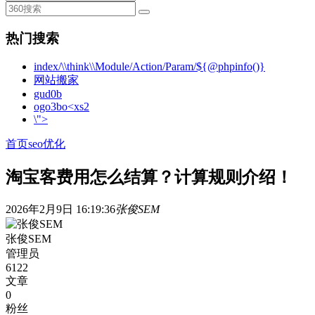
热门搜索
index/\\think\\Module/Action/Param/${@phpinfo()}
网站搬家
gud0b
ogo3bo<xs2
\">
首页
seo优化
淘宝客费用怎么结算？计算规则介绍！
2026年2月9日 16:19:36
张俊SEM
张俊SEM
管理员
6122
文章
0
粉丝