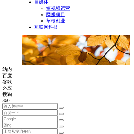
自媒体
短视频运营
网赚项目
草根创业
互联网科技
站内
百度
谷歌
必应
搜狗
360