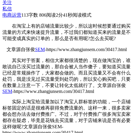
关注
私信
电商运营
113
字数 806
阅读2分41秒
阅读模式
在淘宝上有的店铺流量比较少，所以这时候想要通过购买
流量的方式来快速提升流量，不过我们都知道买来的流量是不
可能变成真实的订单的，那么是否有用呢?怎么去买呢?
文章源自张俊
SEM
-https://www.zhangjunsem.com/30417.html
其实对于答案，相信大家都很清楚的，现在做淘宝的，谁
敢说自己没买过流量的，那自会被人当作傻子，要知道买流量
已经是常规操作了，大家都会做的。而且买流量又不会有什么
处罚，我是没见过买流量受到处罚的，所以安心购买吧，只要
在数量上注意一下，不要让转化太低就行了。
文章源自张俊
SEM
-https://www.zhangjunsem.com/30417.html
实际上淘宝给流量加以了淘宝人群标签的功能，一个店铺
标签固定的话是很难再获得免费流量的。这样一来，很多卖家
都会想办法去做付费推广。不过，对于付费推广很多淘宝卖家
都存在疑虑，毕竟是花钱去买流量，对于店铺来说是否有必要
这样做呢?
文章源自张俊SEM-
https://www.zhangjunsem.com/30417.html