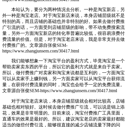
本站认为，要分为两种情况去分析。一种是淘宝新店，另
外一种是淘宝老店。对于淘宝新店来说，本身店铺层级就不是
特别的高，而且店铺的基础也并非特别的好。如果去做付费推
广引流的话，一方面受到店铺层级的影响，带不动免费搜索流
量，另外一方面淘宝新店的转化率普遍比较低，很容易浪费付
费流量的价值。但是，对于淘宝老店来说，我是非常支持去做
付费推广的。
文章源自张俊SEM-
https://www.zhangjunsem.com/30417.html
我们能够想象一下淘宝平台的盈利方式，毕竟淘宝是一个
帮助卖家卖东西的平台，所以它的盈利方式就是来自于卖家。
所以，做付费推广对卖家和淘宝来说都是互利的，一方面淘宝
可以从卖家手上赚到钱，另一方面卖家可以从淘宝平台获得流
量，在获得付费流量的同时，淘宝也会给予一定的免费流量。
文章源自张俊SEM-https://www.zhangjunsem.com/30417.html
对于淘宝老店来说，本身店铺层级就会相对比较高，店铺
基础也相对较好。这时候去做付费推广引流，可以说是锦上添
花，效果是非常明显的。目前来说，淘宝付费推广工具里面，
直通车的效果是最好的。所以，建议淘宝老店的卖家最好都能
适当的做些付费引流，能够很直接的减少店铺流量下降的问