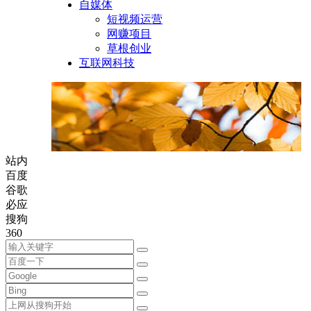
自媒体
短视频运营
网赚项目
草根创业
互联网科技
站内
百度
谷歌
必应
搜狗
360