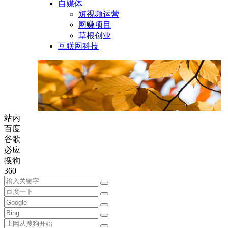
自媒体
短视频运营
网赚项目
草根创业
互联网科技
站内
百度
谷歌
必应
搜狗
360