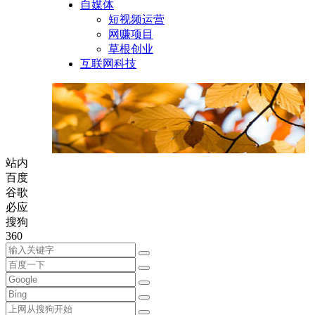
自媒体
短视频运营
网赚项目
草根创业
互联网科技
站内
百度
谷歌
必应
搜狗
360