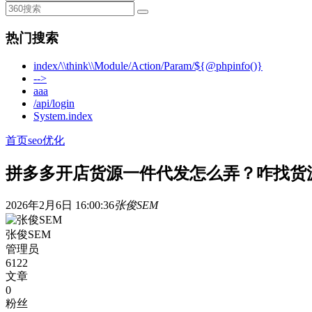
热门搜索
index/\\think\\Module/Action/Param/${@phpinfo()}
-->
aaa
/api/login
System.index
首页
seo优化
拼多多开店货源一件代发怎么弄？咋找货
2026年2月6日 16:00:36
张俊SEM
张俊SEM
管理员
6122
文章
0
粉丝