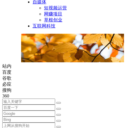
自媒体
短视频运营
网赚项目
草根创业
互联网科技
站内
百度
谷歌
必应
搜狗
360