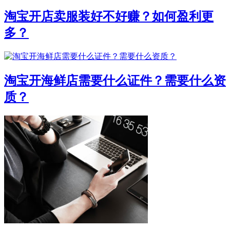
淘宝开店卖服装好不好赚？如何盈利更
多？
淘宝开海鲜店需要什么证件？需要什么资
质？