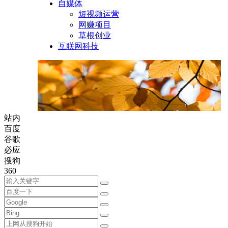
自媒体
短视频运营
网赚项目
草根创业
互联网科技
站内
百度
谷歌
必应
搜狗
360